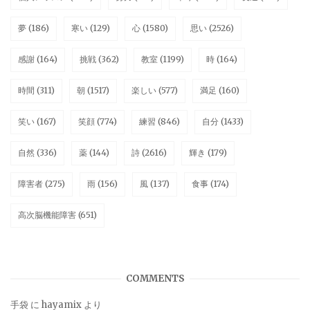
夢
(186)
寒い
(129)
心
(1580)
思い
(2526)
感謝
(164)
挑戦
(362)
教室
(1199)
時
(164)
時間
(311)
朝
(1517)
楽しい
(577)
満足
(160)
笑い
(167)
笑顔
(774)
練習
(846)
自分
(1433)
自然
(336)
薬
(144)
詩
(2616)
輝き
(179)
障害者
(275)
雨
(156)
風
(137)
食事
(174)
高次脳機能障害
(651)
COMMENTS
手袋
に
hayamix
より