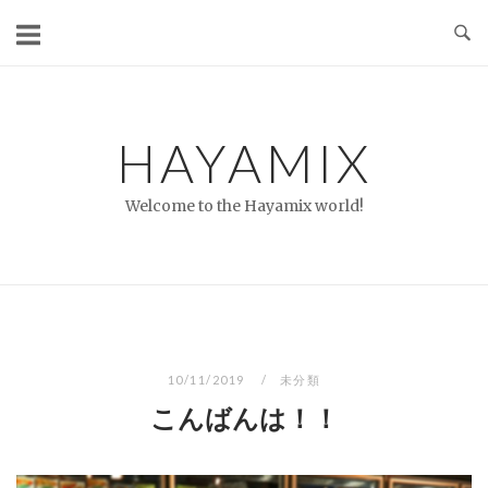
コ
ン
テ
ン
ツ
HAYAMIX
へ
ス
Welcome to the Hayamix world!
キ
ッ
プ
10/11/2019
未分類
こんばんは！！