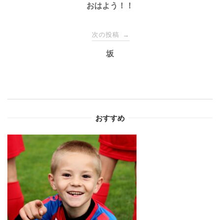
稿
おはよう！！
ナ
次の投稿
→
坂
ビ
ゲ
ー
おすすめ
シ
ョ
ン