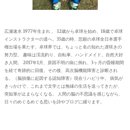
広瀬速水 1977年生まれ 。 12歳から卓球を始め、18歳で卓球
インストラクターの道へ。33歳の時、悲願の卓球全日本選手
権出場を果たす。卓球界では、ちょっと名の知れた遅咲きの
努力型。 趣味は渓流釣り、自転車、ハンドメイド。自然大好
き人間。 2017年1月、原因不明の病に倒れ、3ヶ月の昏睡期間
を経て奇跡的に回復。その後、高次脳機能障害と診断され
る。（脳損傷に起因する認知障害）現在リハビリ中。 病気が
きっかけで、これまで文学とは無縁の生活を送ってきたが、
突如筆が止まらなくなる。 人間の脳の不思議を感じながら、
日々のめぐるめぐる思いを詩やブログに綴ります。