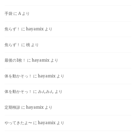
手袋
に
A
より
焦らず！
に
hayamix
より
焦らず！
に
桃
より
最後の1枚！
に
hayamix
より
体を動かそっ！
に
hayamix
より
体を動かそっ！
に
みんみん
より
定期検診
に
hayamix
より
やってきたよ〜
に
hayamix
より