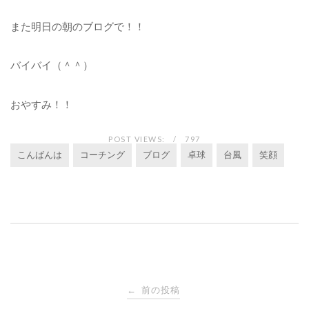
また明日の朝のブログで！！
バイバイ（＾＾）
おやすみ！！
POST VIEWS:
797
こんばんは
コーチング
ブログ
卓球
台風
笑顔
投
前の投稿
←