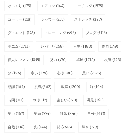
ゆっくり
(175)
エアコン
(144)
コーチング
(1575)
コーヒー
(118)
シャワー
(233)
ストレッチ
(297)
ダイエット
(125)
トレーニング
(494)
ブログ
(5314)
ポエム
(2711)
リハビリ
(268)
人生
(1188)
体力
(149)
個人レッスン
(1055)
努力
(470)
卓球
(1438)
友達
(148)
夢
(186)
寒い
(129)
心
(1580)
思い
(2526)
感謝
(164)
挑戦
(362)
教室
(1200)
時
(164)
時間
(311)
朝
(1517)
楽しい
(578)
満足
(160)
笑い
(167)
笑顔
(774)
練習
(846)
自分
(1433)
自然
(336)
薬
(144)
詩
(2616)
輝き
(179)