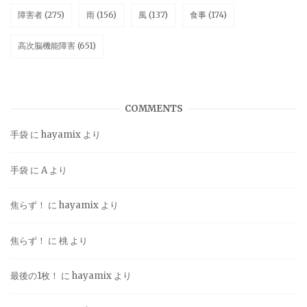
障害者
(275)
雨
(156)
風
(137)
食事
(174)
高次脳機能障害
(651)
COMMENTS
手袋
に
hayamix
より
手袋
に
A
より
焦らず！
に
hayamix
より
焦らず！
に
桃
より
最後の1枚！
に
hayamix
より