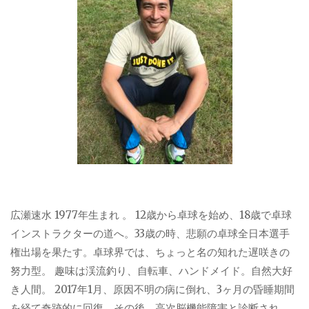
広瀬速水 1977年生まれ 。 12歳から卓球を始め、18歳で卓球
インストラクターの道へ。33歳の時、悲願の卓球全日本選手
権出場を果たす。卓球界では、ちょっと名の知れた遅咲きの
努力型。 趣味は渓流釣り、自転車、ハンドメイド。自然大好
き人間。 2017年1月、原因不明の病に倒れ、3ヶ月の昏睡期間
を経て奇跡的に回復。その後、高次脳機能障害と診断され