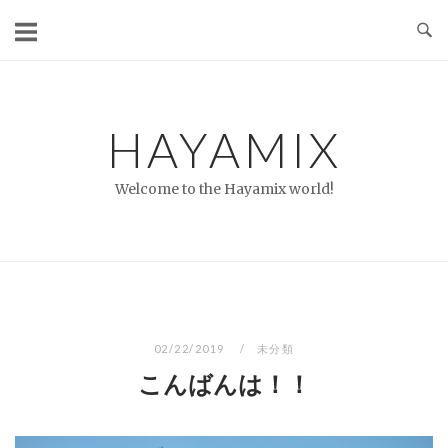
コ
ン
テ
ン
ツ
HAYAMIX
へ
ス
Welcome to the Hayamix world!
キ
ッ
プ
02/22/2019
未分類
こんばんは！！