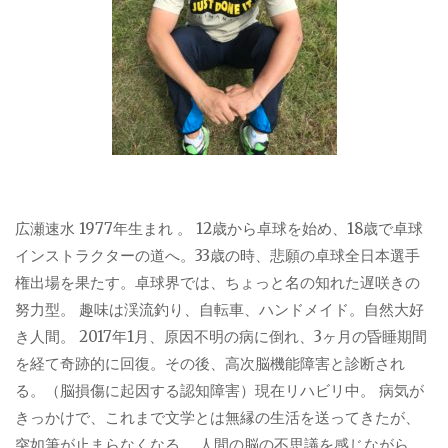
広瀬速水 1977年生まれ 。 12歳から卓球を始め、18歳で卓球
インストラクターの道へ。33歳の時、悲願の卓球全日本選手
権出場を果たす。卓球界では、ちょっと名の知れた遅咲きの
努力型。 趣味は渓流釣り、自転車、ハンドメイド。自然大好
き人間。 2017年1月、原因不明の病に倒れ、3ヶ月の昏睡期間
を経て奇跡的に回復。その後、高次脳機能障害と診断され
る。（脳損傷に起因する認知障害）現在リハビリ中。 病気が
きっかけで、これまで文学とは無縁の生活を送ってきたが、
突如筆が止まらなくなる。 人間の脳の不思議を感じながら、