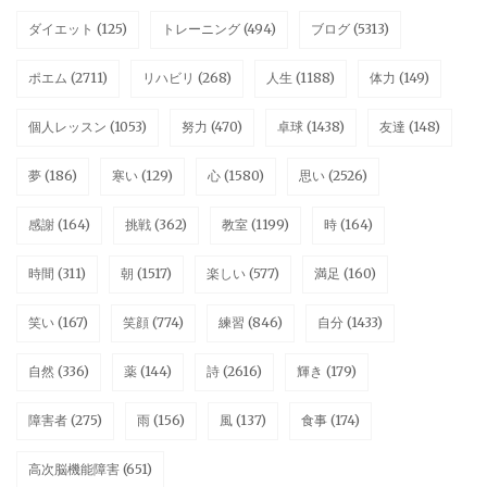
ダイエット
(125)
トレーニング
(494)
ブログ
(5313)
ポエム
(2711)
リハビリ
(268)
人生
(1188)
体力
(149)
個人レッスン
(1053)
努力
(470)
卓球
(1438)
友達
(148)
夢
(186)
寒い
(129)
心
(1580)
思い
(2526)
感謝
(164)
挑戦
(362)
教室
(1199)
時
(164)
時間
(311)
朝
(1517)
楽しい
(577)
満足
(160)
笑い
(167)
笑顔
(774)
練習
(846)
自分
(1433)
自然
(336)
薬
(144)
詩
(2616)
輝き
(179)
障害者
(275)
雨
(156)
風
(137)
食事
(174)
高次脳機能障害
(651)