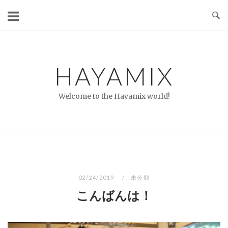
コ
ン
テ
ン
ツ
HAYAMIX
へ
ス
Welcome to the Hayamix world!
キ
ッ
プ
02/24/2019
未分類
こんばんは！