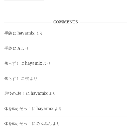
COMMENTS
手袋
に
hayamix
より
手袋
に
A
より
焦らず！
に
hayamix
より
焦らず！
に
桃
より
最後の1枚！
に
hayamix
より
体を動かそっ！
に
hayamix
より
体を動かそっ！
に
みんみん
より