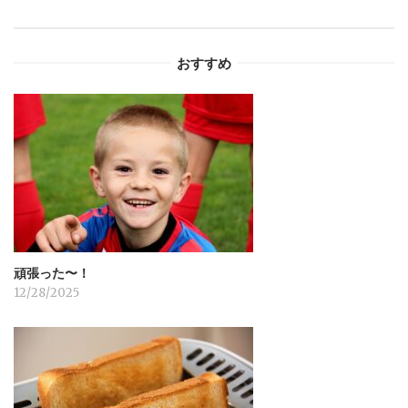
ゲ
ー
おすすめ
シ
ョ
ン
頑張った〜！
12/28/2025