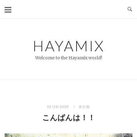
コ
ン
テ
ン
ツ
HAYAMIX
へ
ス
Welcome to the Hayamix world!
キ
ッ
プ
01/28/2020
未分類
こんばんは！！