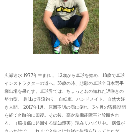
広瀬速水 1977年生まれ 。 12歳から卓球を始め、18歳で卓球
インストラクターの道へ。33歳の時、悲願の卓球全日本選手
権出場を果たす。卓球界では、ちょっと名の知れた遅咲きの
努力型。 趣味は渓流釣り、自転車、ハンドメイド。自然大好
き人間。 2017年1月、原因不明の病に倒れ、3ヶ月の昏睡期間
を経て奇跡的に回復。その後、高次脳機能障害と診断され
る。（脳損傷に起因する認知障害）現在リハビリ中。 病気が
きっかけで、これまで文学とは無縁の生活を送ってきたが、