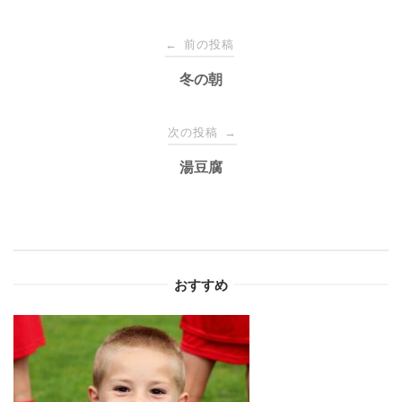
投
前の投稿
←
稿
冬の朝
ナ
次の投稿
→
湯豆腐
ビ
ゲ
ー
おすすめ
シ
ョ