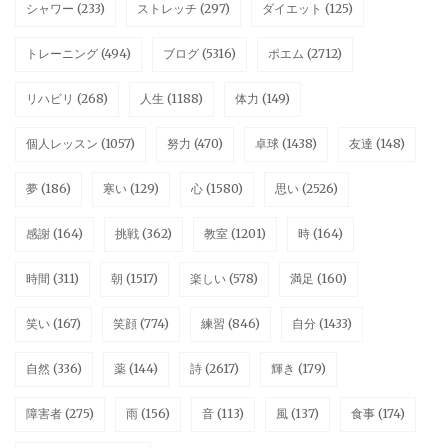
シャワー
(233)
ストレッチ
(297)
ダイエット
(125)
トレーニング
(494)
ブログ
(5316)
ポエム
(2712)
リハビリ
(268)
人生
(1188)
体力
(149)
個人レッスン
(1057)
努力
(470)
卓球
(1438)
友達
(148)
夢
(186)
寒い
(129)
心
(1580)
思い
(2526)
感謝
(164)
挑戦
(362)
教室
(1201)
時
(164)
時間
(311)
朝
(1517)
楽しい
(578)
満足
(160)
笑い
(167)
笑顔
(774)
練習
(846)
自分
(1433)
自然
(336)
薬
(144)
詩
(2617)
輝き
(179)
障害者
(275)
雨
(156)
音
(113)
風
(137)
食事
(174)