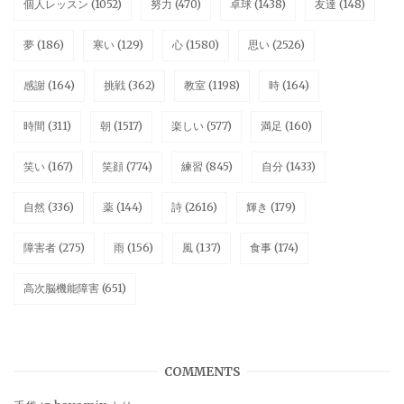
個人レッスン
(1052)
努力
(470)
卓球
(1438)
友達
(148)
夢
(186)
寒い
(129)
心
(1580)
思い
(2526)
感謝
(164)
挑戦
(362)
教室
(1198)
時
(164)
時間
(311)
朝
(1517)
楽しい
(577)
満足
(160)
笑い
(167)
笑顔
(774)
練習
(845)
自分
(1433)
自然
(336)
薬
(144)
詩
(2616)
輝き
(179)
障害者
(275)
雨
(156)
風
(137)
食事
(174)
高次脳機能障害
(651)
COMMENTS