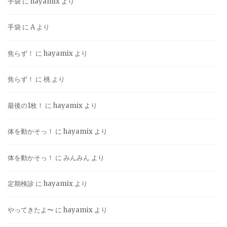
手袋
に
hayamix
より
手袋
に
A
より
焦らず！
に
hayamix
より
焦らず！
に
桃
より
最後の1枚！
に
hayamix
より
体を動かそっ！
に
hayamix
より
体を動かそっ！
に
みんみん
より
定期検診
に
hayamix
より
やってきたよ〜
に
hayamix
より