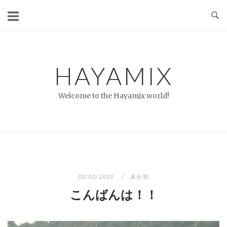
コ
ン
テ
ン
ツ
HAYAMIX
へ
ス
Welcome to the Hayamix world!
キ
ッ
プ
03/02/2019
未分類
こんばんは！！