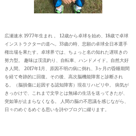
広瀬速水 1977年生まれ 。 12歳から卓球を始め、18歳で卓球
インストラクターの道へ。33歳の時、悲願の卓球全日本選手
権出場を果たす。卓球界では、ちょっと名の知れた遅咲きの
努力型。 趣味は渓流釣り、自転車、ハンドメイド。自然大好
き人間。 2017年1月、原因不明の病に倒れ、3ヶ月の昏睡期間
を経て奇跡的に回復。その後、高次脳機能障害と診断され
る。（脳損傷に起因する認知障害）現在リハビリ中。 病気が
きっかけで、これまで文学とは無縁の生活を送ってきたが、
突如筆が止まらなくなる。 人間の脳の不思議を感じながら、
日々のめぐるめぐる思いを詩やブログに綴ります。