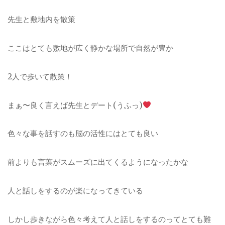
先生と敷地内を散策
ここはとても敷地が広く静かな場所で自然が
豊か
2
人で歩いて散策！
まぁ〜良く言えば先生とデート
(
うふ
っ
)
色々な事を話すのも脳の活性にはとて
も良い
前よりも言葉がスムーズに出てくるよ
うになったかな
人と話しをするのが楽になってき
ている
しかし歩きながら色々考えて人と話しをする
のってとても難