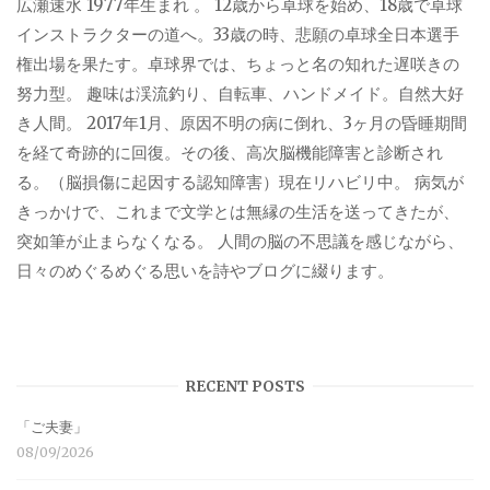
広瀬速水 1977年生まれ 。 12歳から卓球を始め、18歳で卓球
インストラクターの道へ。33歳の時、悲願の卓球全日本選手
権出場を果たす。卓球界では、ちょっと名の知れた遅咲きの
努力型。 趣味は渓流釣り、自転車、ハンドメイド。自然大好
き人間。 2017年1月、原因不明の病に倒れ、3ヶ月の昏睡期間
を経て奇跡的に回復。その後、高次脳機能障害と診断され
る。（脳損傷に起因する認知障害）現在リハビリ中。 病気が
きっかけで、これまで文学とは無縁の生活を送ってきたが、
突如筆が止まらなくなる。 人間の脳の不思議を感じながら、
日々のめぐるめぐる思いを詩やブログに綴ります。
RECENT POSTS
「ご夫妻」
08/09/2026