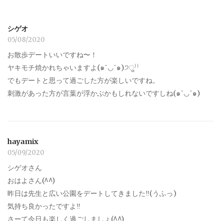
シゲオ
05/08/2020
お散歩デートいいですね〜！
ヤキモチ焼かれちゃいますよ(๑¯◡¯๑)੭ु⁾⁾
でもデートと思って過ごした方が楽しいですね。
刺激があった方が言葉が浮かぶかもしれないですしね(๑¯◡¯๑)
hayamix
05/09/2020
シゲオさん
おはよさん(^^)
昨日は先生と広い公園をデートしてきました‼︎(うふっ)
気持ち良かったですよ‼︎
さーて今日も楽しく過ごしましょ(^^)