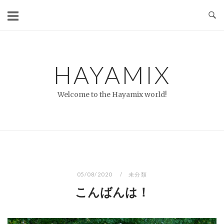
コ
ン
テ
ン
ツ
HAYAMIX
へ
ス
Welcome to the Hayamix world!
キ
ッ
プ
05/08/2020
未分類
こんばんは！