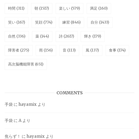
時間
(311)
朝
(1517)
楽しい
(579)
満足
(160)
笑い
(167)
笑顔
(774)
練習
(846)
自分
(1433)
自然
(336)
薬
(144)
詩
(2617)
輝き
(179)
障害者
(275)
雨
(156)
音
(113)
風
(137)
食事
(174)
高次脳機能障害
(651)
COMMENTS
手袋
に
hayamix
より
手袋
に
A
より
焦らず！
に
hayamix
より