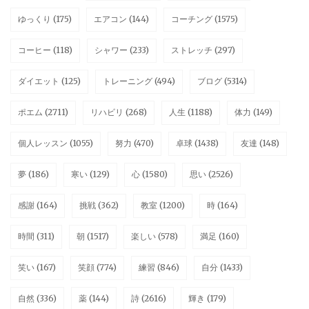
ゆっくり
(175)
エアコン
(144)
コーチング
(1575)
コーヒー
(118)
シャワー
(233)
ストレッチ
(297)
ダイエット
(125)
トレーニング
(494)
ブログ
(5314)
ポエム
(2711)
リハビリ
(268)
人生
(1188)
体力
(149)
個人レッスン
(1055)
努力
(470)
卓球
(1438)
友達
(148)
夢
(186)
寒い
(129)
心
(1580)
思い
(2526)
感謝
(164)
挑戦
(362)
教室
(1200)
時
(164)
時間
(311)
朝
(1517)
楽しい
(578)
満足
(160)
笑い
(167)
笑顔
(774)
練習
(846)
自分
(1433)
自然
(336)
薬
(144)
詩
(2616)
輝き
(179)