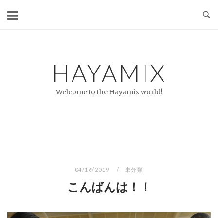
コ
ン
テ
ン
ツ
HAYAMIX
へ
ス
Welcome to the Hayamix world!
キ
ッ
プ
04/16/2019
未分類
こんばんは！！