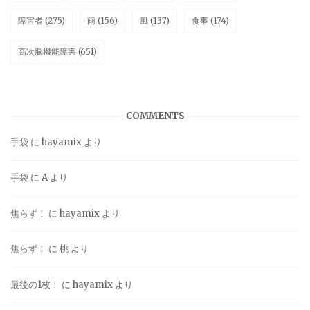
障害者
(275)
雨
(156)
風
(137)
食事
(174)
高次脳機能障害
(651)
COMMENTS
手袋
に
hayamix
より
手袋
に
A
より
焦らず！
に
hayamix
より
焦らず！
に
桃
より
最後の1枚！
に
hayamix
より