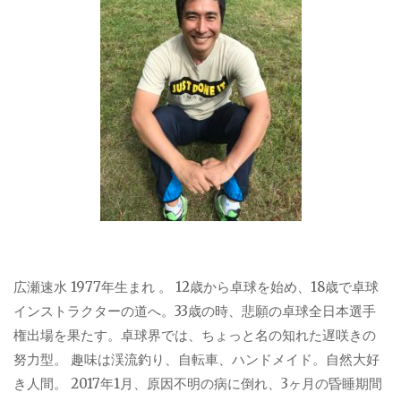
広瀬速水 1977年生まれ 。 12歳から卓球を始め、18歳で卓球
インストラクターの道へ。33歳の時、悲願の卓球全日本選手
権出場を果たす。卓球界では、ちょっと名の知れた遅咲きの
努力型。 趣味は渓流釣り、自転車、ハンドメイド。自然大好
き人間。 2017年1月、原因不明の病に倒れ、3ヶ月の昏睡期間