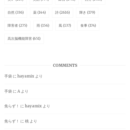
自然
(336)
薬
(144)
詩
(2616)
輝き
(179)
障害者
(275)
雨
(156)
風
(137)
食事
(174)
高次脳機能障害
(651)
COMMENTS
手袋
に
hayamix
より
手袋
に
A
より
焦らず！
に
hayamix
より
焦らず！
に
桃
より