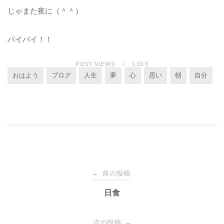
じゃまた夜に（＾＾）
バイバイ！！
POST VIEWS:
1,013
おはよう
ブログ
人生
夢
心
思い
朝
自分
投
前の投稿
←
稿
日食
ナ
次の投稿
→