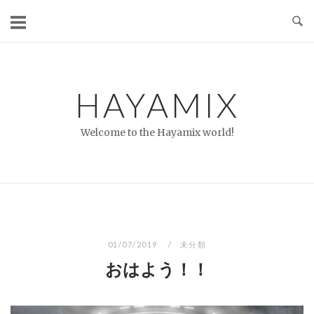
コ
ン
テ
ン
ツ
HAYAMIX
へ
ス
Welcome to the Hayamix world!
キ
ッ
プ
01/07/2019
未分類
おはよう！！