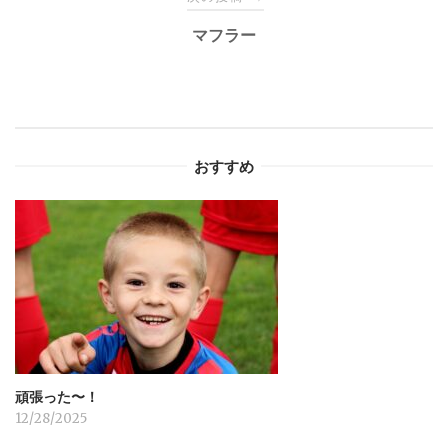
マフラー
ビ
ゲ
ー
おすすめ
シ
ョ
ン
頑張った〜！
12/28/2025