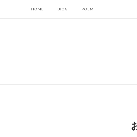
コ
HOME
BIOG
POEM
ン
テ
ン
ツ
へ
ス
キ
ッ
プ