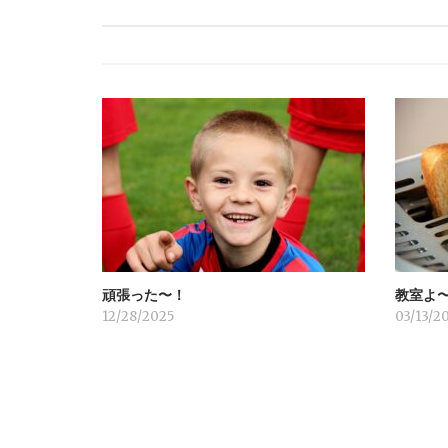
ビ
ゲ
ー
シ
ョ
頑張った〜！
教室よ
ン
12/28/2025
03/13/2