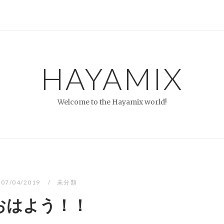
HAYAMIX
Welcome to the Hayamix world!
07/04/2019
未分類
おはよう！！