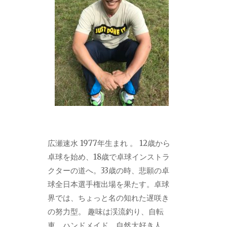
広瀬速水 1977年生まれ 。 12歳から
卓球を始め、18歳で卓球インストラ
クターの道へ。33歳の時、悲願の卓
球全日本選手権出場を果たす。卓球
界では、ちょっと名の知れた遅咲き
の努力型。 趣味は渓流釣り、自転
車、ハンドメイド。自然大好き人