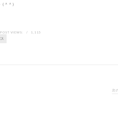
か（＾＾）
POST VIEWS:
1,115
バス
次