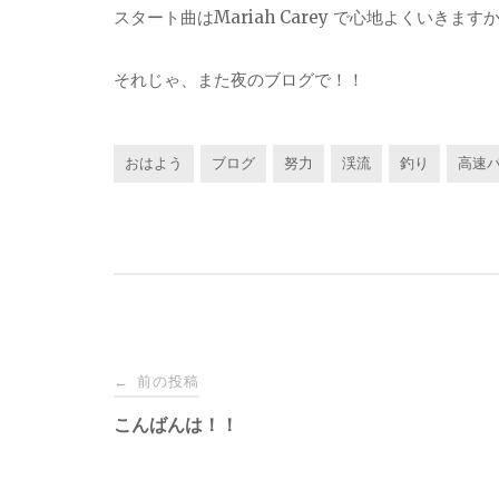
スタート曲はMariah Carey で心地よくいきます
それじゃ、また夜のブログで！！
おはよう
ブログ
努力
渓流
釣り
高速
投
前の投稿
←
稿
こんばんは！！
ナ