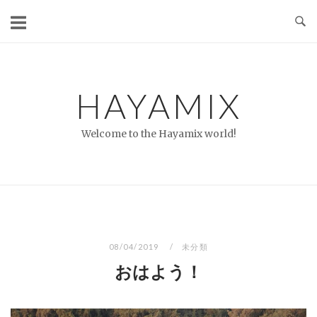
コ
ン
テ
ン
ツ
HAYAMIX
へ
ス
Welcome to the Hayamix world!
キ
ッ
プ
08/04/2019
未分類
おはよう！