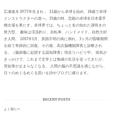
広瀬速水 1977年生まれ 。 12歳から卓球を始め、18歳で卓球
インストラクターの道へ。33歳の時、悲願の卓球全日本選手
権出場を果たす。卓球界では、ちょっと名の知れた遅咲きの
努力型。 趣味は渓流釣り、自転車、ハンドメイド。自然大好
き人間。 2017年1月、原因不明の病に倒れ、3ヶ月の昏睡期間
を経て奇跡的に回復。その後、高次脳機能障害と診断され
る。（脳損傷に起因する認知障害）現在リハビリ中。 病気が
きっかけで、これまで文学とは無縁の生活を送ってきたが、
突如筆が止まらなくなる。 人間の脳の不思議を感じながら、
日々のめぐるめぐる思いを詩やブログに綴ります。
RECENT POSTS
よく寝た〜