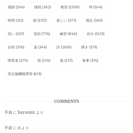
感謝
(164)
挑戦
(362)
教室
(1200)
時
(164)
時間
(311)
朝
(1517)
楽しい
(577)
満足
(160)
笑い
(167)
笑顔
(774)
練習
(846)
自分
(1433)
自然
(336)
薬
(144)
詩
(2616)
輝き
(179)
障害者
(275)
雨
(156)
風
(137)
食事
(174)
高次脳機能障害
(651)
COMMENTS
手袋
に
hayamix
より
手袋
に
A
より