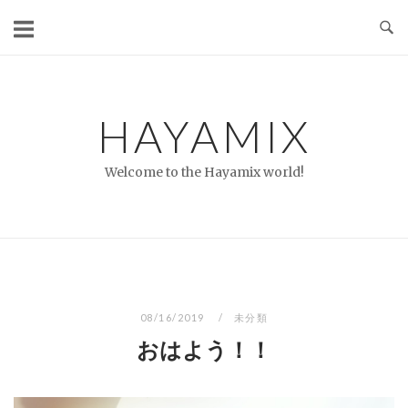
コ
ン
テ
ン
ツ
HAYAMIX
へ
ス
Welcome to the Hayamix world!
キ
ッ
プ
08/16/2019
未分類
おはよう！！