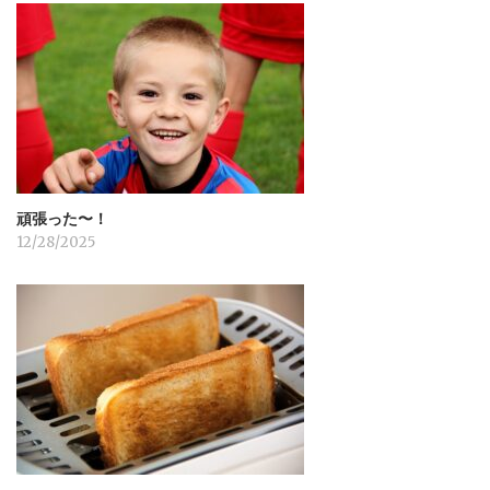
シ
ョ
ン
頑張った〜！
12/28/2025