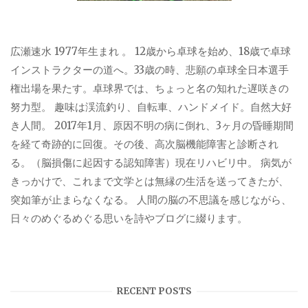
広瀬速水 1977年生まれ 。 12歳から卓球を始め、18歳で卓球
インストラクターの道へ。33歳の時、悲願の卓球全日本選手
権出場を果たす。卓球界では、ちょっと名の知れた遅咲きの
努力型。 趣味は渓流釣り、自転車、ハンドメイド。自然大好
き人間。 2017年1月、原因不明の病に倒れ、3ヶ月の昏睡期間
を経て奇跡的に回復。その後、高次脳機能障害と診断され
る。（脳損傷に起因する認知障害）現在リハビリ中。 病気が
きっかけで、これまで文学とは無縁の生活を送ってきたが、
突如筆が止まらなくなる。 人間の脳の不思議を感じながら、
日々のめぐるめぐる思いを詩やブログに綴ります。
RECENT POSTS