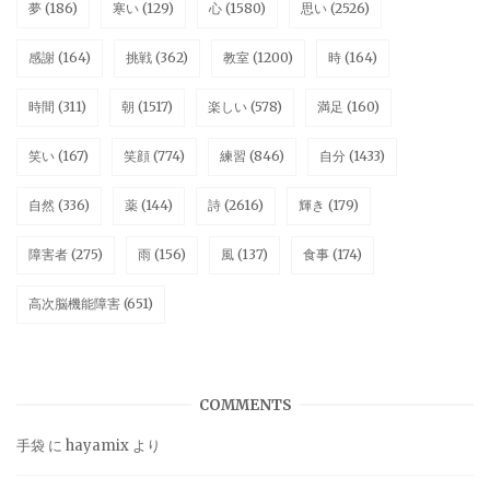
夢
(186)
寒い
(129)
心
(1580)
思い
(2526)
感謝
(164)
挑戦
(362)
教室
(1200)
時
(164)
時間
(311)
朝
(1517)
楽しい
(578)
満足
(160)
笑い
(167)
笑顔
(774)
練習
(846)
自分
(1433)
自然
(336)
薬
(144)
詩
(2616)
輝き
(179)
障害者
(275)
雨
(156)
風
(137)
食事
(174)
高次脳機能障害
(651)
COMMENTS
手袋
に
hayamix
より