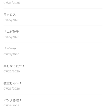
07/28/2026
ラクロス
07/27/2026
「エビ餃子」
07/27/2026
「ゴーヤ」
07/27/2026
楽しかった〜！
07/26/2026
教室じゃ〜！
07/26/2026
パンク修理！
07/25/2026