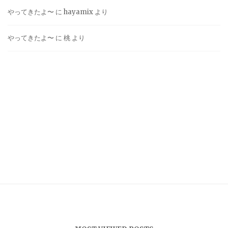
やってきたよ〜
に
hayamix
より
やってきたよ〜
に
桃
より