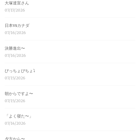
大塚達宣さん
07/17/2026
日本vsカナダ
07/16/2026
決勝進出〜
07/16/2026
びっちょびちょ⤵︎
07/15/2026
朝からですよ〜
07/15/2026
「よく寝た〜」
07/14/2026
夕方から〜