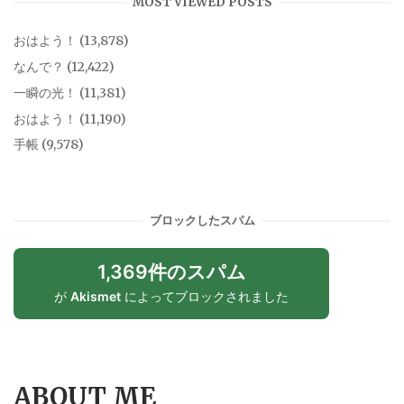
MOST VIEWED POSTS
おはよう！
(13,878)
なんで？
(12,422)
一瞬の光！
(11,381)
おはよう！
(11,190)
手帳
(9,578)
ブロックしたスパム
1,369件のスパム
が
Akismet
によってブロックされました
ABOUT ME