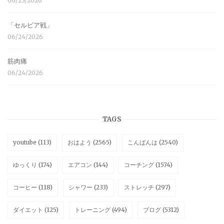
06/25/2026
「セルビア戦」
06/24/2026
筋肉痛
06/24/2026
TAGS
youtube
(113)
おはよう
(2565)
こんばんは
(2540)
ゆっくり
(174)
エアコン
(144)
コーチング
(1574)
コーヒー
(118)
シャワー
(233)
ストレッチ
(297)
ダイエット
(125)
トレーニング
(494)
ブログ
(5312)