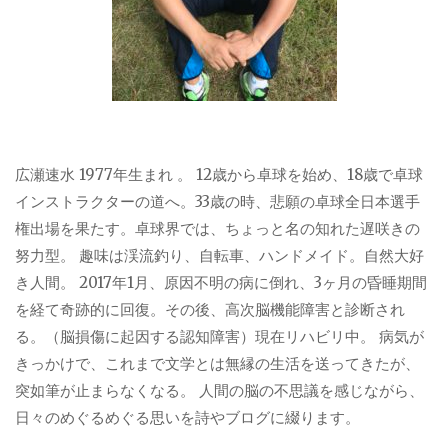
広瀬速水 1977年生まれ 。 12歳から卓球を始め、18歳で卓球
インストラクターの道へ。33歳の時、悲願の卓球全日本選手
権出場を果たす。卓球界では、ちょっと名の知れた遅咲きの
努力型。 趣味は渓流釣り、自転車、ハンドメイド。自然大好
き人間。 2017年1月、原因不明の病に倒れ、3ヶ月の昏睡期間
を経て奇跡的に回復。その後、高次脳機能障害と診断され
る。（脳損傷に起因する認知障害）現在リハビリ中。 病気が
きっかけで、これまで文学とは無縁の生活を送ってきたが、
突如筆が止まらなくなる。 人間の脳の不思議を感じながら、
日々のめぐるめぐる思いを詩やブログに綴ります。