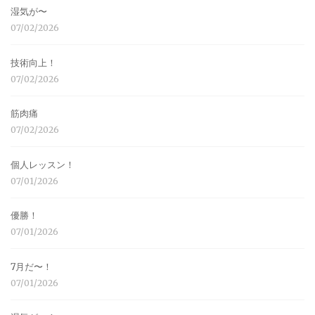
湿気が〜
07/02/2026
技術向上！
07/02/2026
筋肉痛
07/02/2026
個人レッスン！
07/01/2026
優勝！
07/01/2026
7月だ〜！
07/01/2026