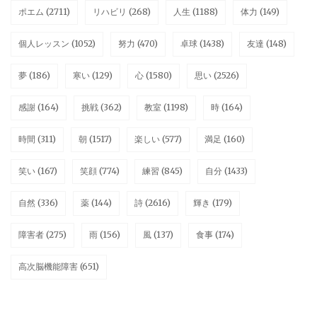
ポエム
(2711)
リハビリ
(268)
人生
(1188)
体力
(149)
個人レッスン
(1052)
努力
(470)
卓球
(1438)
友達
(148)
夢
(186)
寒い
(129)
心
(1580)
思い
(2526)
感謝
(164)
挑戦
(362)
教室
(1198)
時
(164)
時間
(311)
朝
(1517)
楽しい
(577)
満足
(160)
笑い
(167)
笑顔
(774)
練習
(845)
自分
(1433)
自然
(336)
薬
(144)
詩
(2616)
輝き
(179)
障害者
(275)
雨
(156)
風
(137)
食事
(174)
高次脳機能障害
(651)