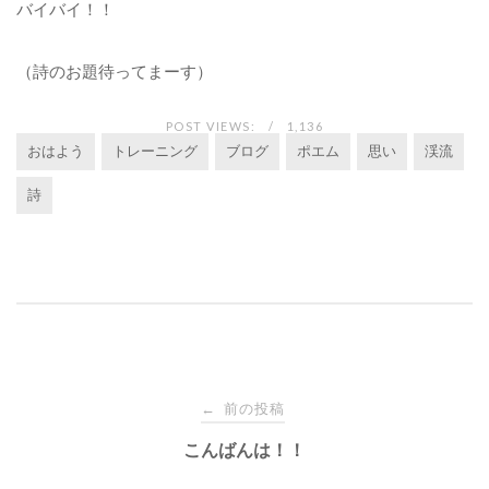
バイバイ！！
（詩のお題待ってまーす）
POST VIEWS:
1,136
おはよう
トレーニング
ブログ
ポエム
思い
渓流
詩
投
前の投稿
←
稿
こんばんは！！