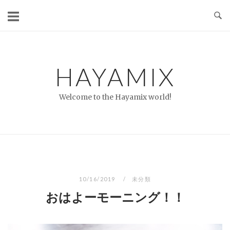
コ
ン
テ
ン
ツ
HAYAMIX
へ
ス
Welcome to the Hayamix world!
キ
ッ
プ
10/16/2019
未分類
おはよーモーニング！！