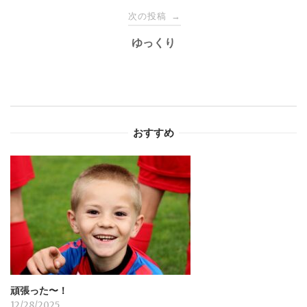
ナ
次の投稿
→
ゆっくり
ビ
ゲ
ー
おすすめ
シ
ョ
ン
頑張った〜！
12/28/2025