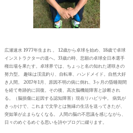
広瀬速水 1977年生まれ 。 12歳から卓球を始め、18歳で卓球
インストラクターの道へ。33歳の時、悲願の卓球全日本選手
権出場を果たす。卓球界では、ちょっと名の知れた遅咲きの
努力型。 趣味は渓流釣り、自転車、ハンドメイド。自然大好
き人間。 2017年1月、原因不明の病に倒れ、3ヶ月の昏睡期間
を経て奇跡的に回復。その後、高次脳機能障害と診断され
る。（脳損傷に起因する認知障害）現在リハビリ中。 病気が
きっかけで、これまで文学とは無縁の生活を送ってきたが、
突如筆が止まらなくなる。 人間の脳の不思議を感じながら、
日々のめぐるめぐる思いを詩やブログに綴ります。