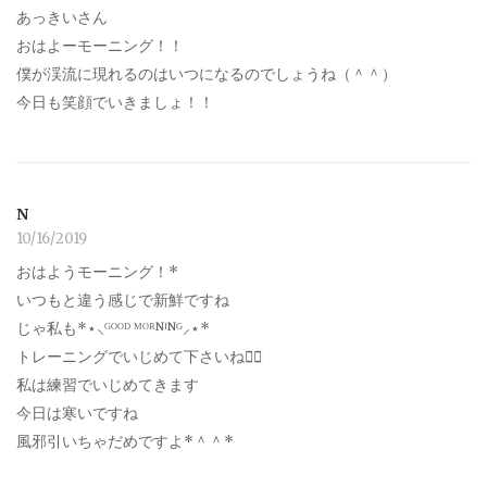
あっきいさん
おはよーモーニング！！
僕が渓流に現れるのはいつになるのでしょうね（＾＾）
今日も笑顔でいきましょ！！
N
10/16/2019
おはようモーニング！*
いつもと違う感じで新鮮ですね
じゃ私も*⋆⸜ᴳᴼᴼᴰ ᴹᴼᴿᴺᴵᴺᴳ⸝⋆*
トレーニングでいじめて下さいね笑⃝
私は練習でいじめてきます
今日は寒いですね
風邪引いちゃだめですよ*＾＾*