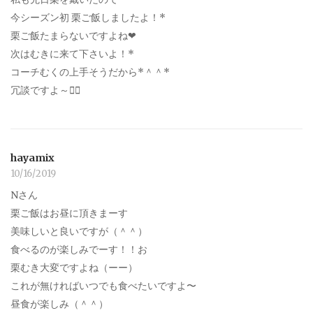
今シーズン初 栗ご飯しましたよ！*
栗ご飯たまらないですよね‪‪❤︎‬
次はむきに来て下さいよ！*
コーチむくの上手そうだから*＾＾*
冗談ですよ～笑⃝
hayamix
10/16/2019
Nさん
栗ご飯はお昼に頂きまーす
美味しいと良いですが（＾＾）
食べるのが楽しみでーす！！お
栗むき大変ですよね（ーー）
これが無ければいつでも食べたいですよ〜
昼食が楽しみ（＾＾）