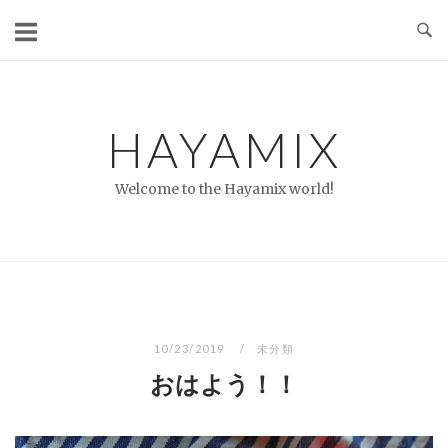
コ
ン
テ
ン
ツ
HAYAMIX
へ
ス
Welcome to the Hayamix world!
キ
ッ
プ
10/23/2019
未分類
おはよう！！