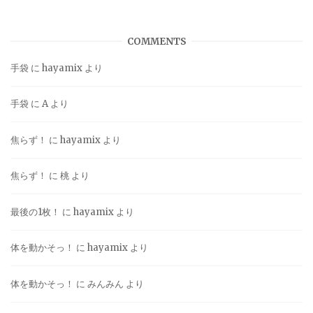
COMMENTS
手袋
に
hayamix
より
手袋
に
A
より
焦らず！
に
hayamix
より
焦らず！
に
桃
より
最後の1枚！
に
hayamix
より
体を動かそっ！
に
hayamix
より
体を動かそっ！
に
みんみん
より