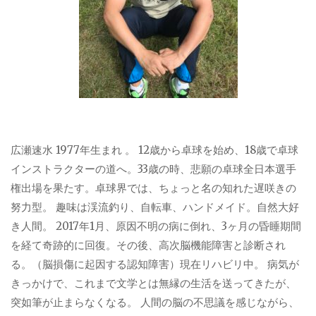
広瀬速水 1977年生まれ 。 12歳から卓球を始め、18歳で卓球
インストラクターの道へ。33歳の時、悲願の卓球全日本選手
権出場を果たす。卓球界では、ちょっと名の知れた遅咲きの
努力型。 趣味は渓流釣り、自転車、ハンドメイド。自然大好
き人間。 2017年1月、原因不明の病に倒れ、3ヶ月の昏睡期間
を経て奇跡的に回復。その後、高次脳機能障害と診断され
る。（脳損傷に起因する認知障害）現在リハビリ中。 病気が
きっかけで、これまで文学とは無縁の生活を送ってきたが、
突如筆が止まらなくなる。 人間の脳の不思議を感じながら、