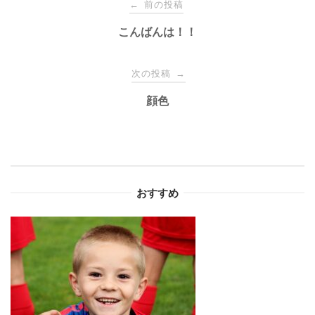
前の投稿
←
稿
こんばんは！！
ナ
次の投稿
→
顔色
ビ
ゲ
ー
おすすめ
シ
ョ
ン