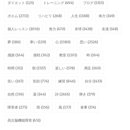
ダイエット
(125)
トレーニング
(494)
ブログ
(5315)
ポエム
(2711)
リハビリ
(268)
人生
(1188)
体力
(149)
個人レッスン
(1056)
努力
(470)
卓球
(1438)
友達
(148)
夢
(186)
寒い
(129)
心
(1580)
思い
(2526)
感謝
(164)
挑戦
(362)
教室
(1201)
時
(164)
時間
(311)
朝
(1517)
楽しい
(578)
満足
(160)
笑い
(167)
笑顔
(774)
練習
(846)
自分
(1433)
自然
(336)
薬
(144)
詩
(2616)
輝き
(179)
障害者
(275)
雨
(156)
風
(137)
食事
(174)
高次脳機能障害
(651)