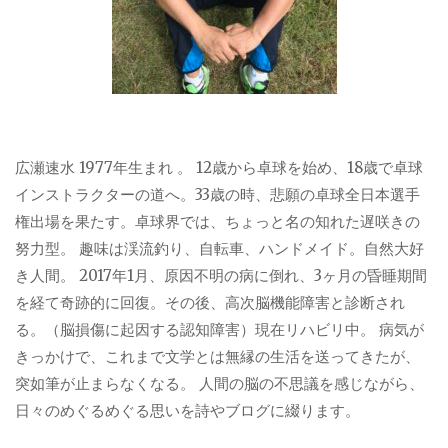
広瀬速水 1977年生まれ 。 12歳から卓球を始め、18歳で卓球
インストラクターの道へ。33歳の時、悲願の卓球全日本選手
権出場を果たす。卓球界では、ちょっと名の知れた遅咲きの
努力型。 趣味は渓流釣り、自転車、ハンドメイド。自然大好
き人間。 2017年1月、原因不明の病に倒れ、3ヶ月の昏睡期間
を経て奇跡的に回復。その後、高次脳機能障害と診断され
る。（脳損傷に起因する認知障害）現在リハビリ中。 病気が
きっかけで、これまで文学とは無縁の生活を送ってきたが、
突如筆が止まらなくなる。 人間の脳の不思議を感じながら、
日々のめぐるめぐる思いを詩やブログに綴ります。