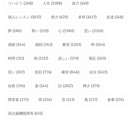
リハビリ
(268)
人生
(1188)
体力
(149)
個人レッスン
(1057)
努力
(470)
卓球
(1437)
友達
(148)
夢
(186)
寒い
(129)
心
(1580)
思い
(2526)
感謝
(164)
挑戦
(362)
教室
(1201)
時
(164)
時間
(311)
朝
(1517)
楽しい
(579)
満足
(160)
笑い
(167)
笑顔
(774)
練習
(846)
自分
(1433)
自然
(336)
薬
(144)
詩
(2617)
輝き
(179)
障害者
(275)
雨
(156)
音
(113)
風
(137)
食事
(174)
高次脳機能障害
(651)