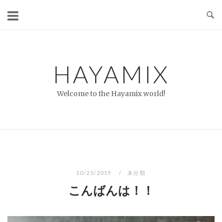
コ
ン
テ
ン
ツ
HAYAMIX
へ
ス
Welcome to the Hayamix world!
キ
ッ
プ
10/25/2019
未分類
こんばんは！！