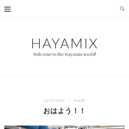
コ
ン
テ
ン
ツ
HAYAMIX
へ
ス
Welcome to the Hayamix world!
キ
ッ
プ
10/29/2019
未分類
おはよう！！