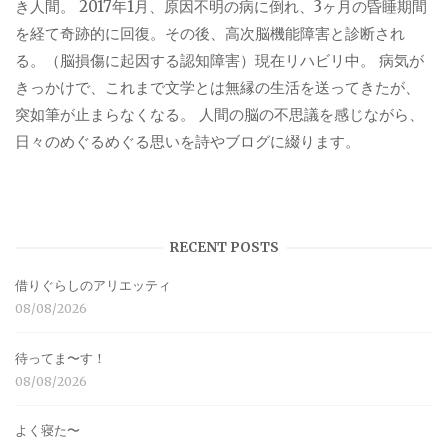
き人間。 2017年1月、原因不明の病に倒れ、3ヶ月の昏睡期間
を経て奇跡的に回復。その後、高次脳機能障害と診断され
る。（脳損傷に起因する認知障害）現在リハビリ中。 病気が
きっかけで、これまで文学とは無縁の生活を送ってきたが、
突如筆が止まらなくなる。 人間の脳の不思議を感じながら、
日々のめぐるめぐる思いを詩やブログに綴ります。
RECENT POSTS
借りぐらしのアリエッティ
08/08/2026
待ってま〜す！
08/08/2026
よく寝た〜