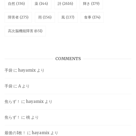
自然
(336)
薬
(144)
詩
(2616)
輝き
(179)
障害者
(275)
雨
(156)
風
(137)
食事
(174)
高次脳機能障害
(651)
COMMENTS
手袋
に
hayamix
より
手袋
に
A
より
焦らず！
に
hayamix
より
焦らず！
に
桃
より
最後の1枚！
に
hayamix
より