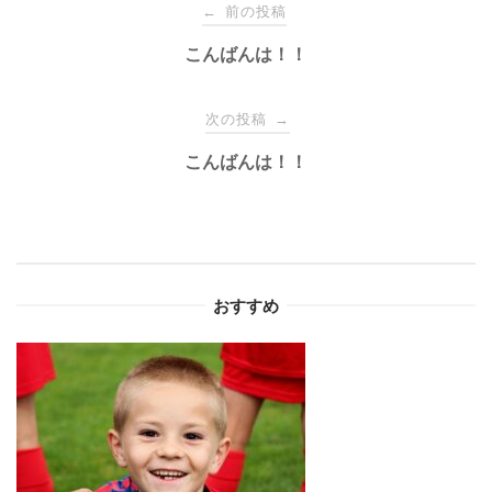
投
前の投稿
←
稿
こんばんは！！
ナ
次の投稿
→
こんばんは！！
ビ
ゲ
ー
おすすめ
シ
ョ
ン