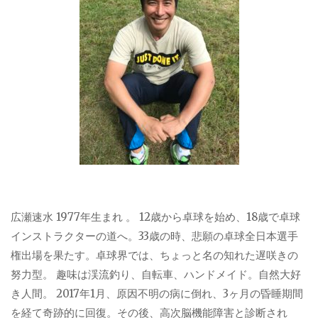
広瀬速水 1977年生まれ 。 12歳から卓球を始め、18歳で卓球
インストラクターの道へ。33歳の時、悲願の卓球全日本選手
権出場を果たす。卓球界では、ちょっと名の知れた遅咲きの
努力型。 趣味は渓流釣り、自転車、ハンドメイド。自然大好
き人間。 2017年1月、原因不明の病に倒れ、3ヶ月の昏睡期間
を経て奇跡的に回復。その後、高次脳機能障害と診断され