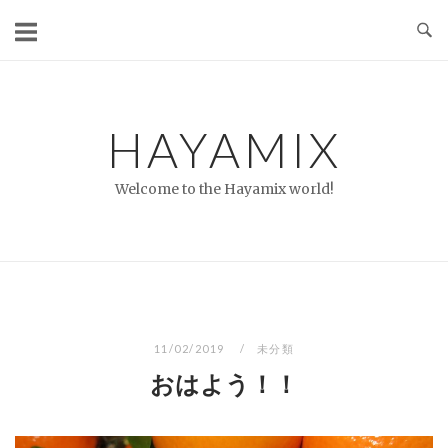
コ
ン
テ
ン
ツ
HAYAMIX
へ
ス
Welcome to the Hayamix world!
キ
ッ
プ
11/02/2019
未分類
おはよう！！