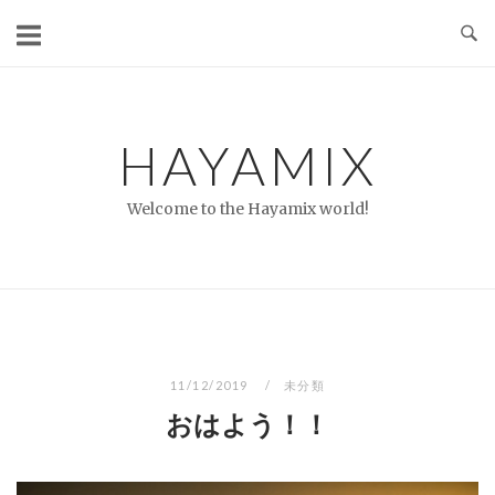
コ
ン
テ
ン
ツ
HAYAMIX
へ
ス
Welcome to the Hayamix world!
キ
ッ
プ
11/12/2019
未分類
おはよう！！