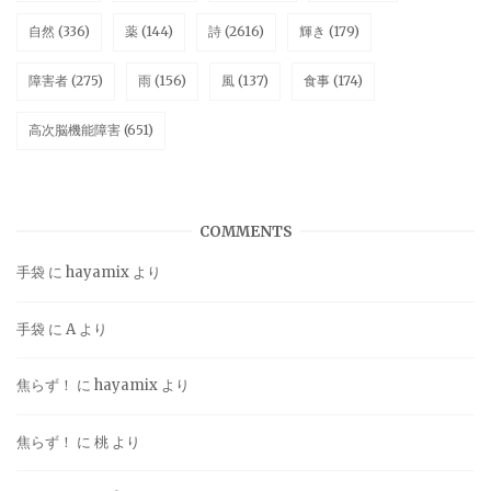
自然
(336)
薬
(144)
詩
(2616)
輝き
(179)
障害者
(275)
雨
(156)
風
(137)
食事
(174)
高次脳機能障害
(651)
COMMENTS
手袋
に
hayamix
より
手袋
に
A
より
焦らず！
に
hayamix
より
焦らず！
に
桃
より