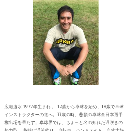
広瀬速水 1977年生まれ 。 12歳から卓球を始め、18歳で卓球
インストラクターの道へ。33歳の時、悲願の卓球全日本選手
権出場を果たす。卓球界では、ちょっと名の知れた遅咲きの
努力型。 趣味は渓流釣り、自転車、ハンドメイド。自然大好