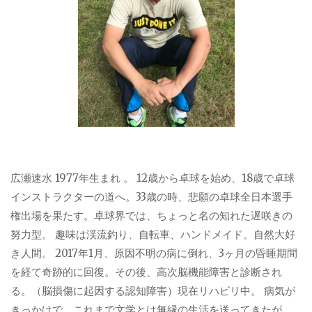
広瀬速水 1977年生まれ 。 12歳から卓球を始め、18歳で卓球
インストラクターの道へ。33歳の時、悲願の卓球全日本選手
権出場を果たす。卓球界では、ちょっと名の知れた遅咲きの
努力型。 趣味は渓流釣り、自転車、ハンドメイド。自然大好
き人間。 2017年1月、原因不明の病に倒れ、3ヶ月の昏睡期間
を経て奇跡的に回復。その後、高次脳機能障害と診断され
る。（脳損傷に起因する認知障害）現在リハビリ中。 病気が
きっかけで、これまで文学とは無縁の生活を送ってきたが、