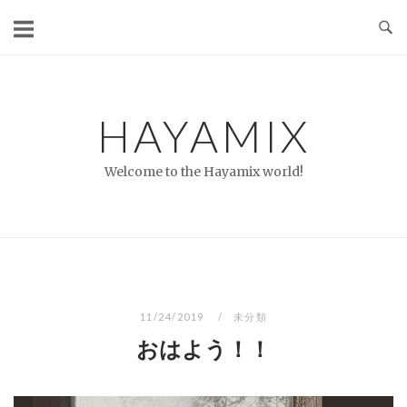
コ
ン
テ
ン
ツ
HAYAMIX
へ
ス
Welcome to the Hayamix world!
キ
ッ
プ
11/24/2019
未分類
おはよう！！