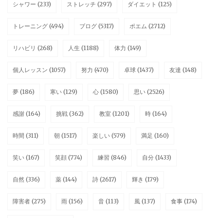
シャワー
(233)
ストレッチ
(297)
ダイエット
(125)
トレーニング
(494)
ブログ
(5317)
ポエム
(2712)
リハビリ
(268)
人生
(1188)
体力
(149)
個人レッスン
(1057)
努力
(470)
卓球
(1437)
友達
(148)
夢
(186)
寒い
(129)
心
(1580)
思い
(2526)
感謝
(164)
挑戦
(362)
教室
(1201)
時
(164)
時間
(311)
朝
(1517)
楽しい
(579)
満足
(160)
笑い
(167)
笑顔
(774)
練習
(846)
自分
(1433)
自然
(336)
薬
(144)
詩
(2617)
輝き
(179)
障害者
(275)
雨
(156)
音
(113)
風
(137)
食事
(174)