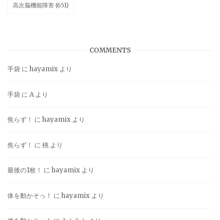
高次脳機能障害
(651)
COMMENTS
手袋
に
hayamix
より
手袋
に
A
より
焦らず！
に
hayamix
より
焦らず！
に
桃
より
最後の1枚！
に
hayamix
より
体を動かそっ！
に
hayamix
より