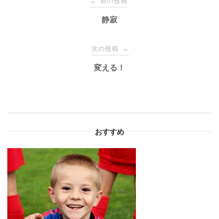
前の投稿
←
稿
静寂
ナ
次の投稿
→
変える！
ビ
ゲ
ー
おすすめ
シ
ョ
ン