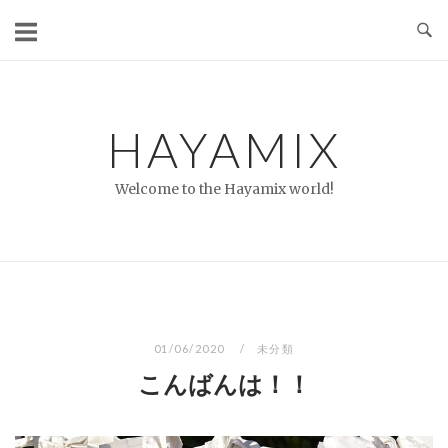
コ
ン
テ
ン
ツ
HAYAMIX
へ
ス
Welcome to the Hayamix world!
キ
ッ
プ
01/06/2020
未分類
こんばんは！！