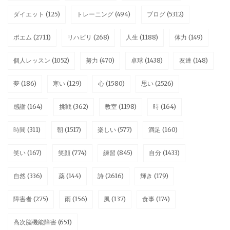
ダイエット
(125)
トレーニング
(494)
ブログ
(5312)
ポエム
(2711)
リハビリ
(268)
人生
(1188)
体力
(149)
個人レッスン
(1052)
努力
(470)
卓球
(1438)
友達
(148)
夢
(186)
寒い
(129)
心
(1580)
思い
(2526)
感謝
(164)
挑戦
(362)
教室
(1198)
時
(164)
時間
(311)
朝
(1517)
楽しい
(577)
満足
(160)
笑い
(167)
笑顔
(774)
練習
(845)
自分
(1433)
自然
(336)
薬
(144)
詩
(2616)
輝き
(179)
障害者
(275)
雨
(156)
風
(137)
食事
(174)
高次脳機能障害
(651)