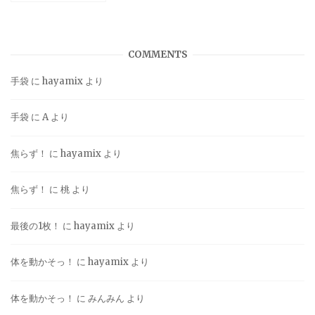
COMMENTS
手袋
に
hayamix
より
手袋
に
A
より
焦らず！
に
hayamix
より
焦らず！
に
桃
より
最後の1枚！
に
hayamix
より
体を動かそっ！
に
hayamix
より
体を動かそっ！
に
みんみん
より