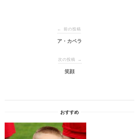
投
前の投稿
←
稿
ア・カペラ
ナ
次の投稿
→
笑顔
ビ
ゲ
ー
おすすめ
シ