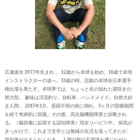
広瀬速水 1977年生まれ 。 12歳から卓球を始め、18歳で卓球
インストラクターの道へ。33歳の時、悲願の卓球全日本選手
権出場を果たす。卓球界では、ちょっと名の知れた遅咲きの
努力型。 趣味は渓流釣り、自転車、ハンドメイド。自然大好
き人間。 2017年1月、原因不明の病に倒れ、3ヶ月の昏睡期間
を経て奇跡的に回復。その後、高次脳機能障害と診断され
る。（脳損傷に起因する認知障害）現在リハビリ中。 病気が
きっかけで、これまで文学とは無縁の生活を送ってきたが、
突如筆が止まらなくなる。 人間の脳の不思議を感じながら、