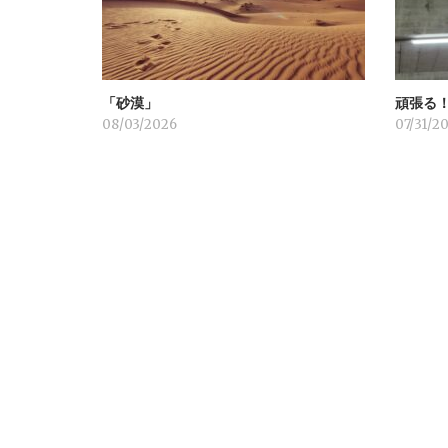
シ
ョ
「砂漠」
頑張る
ン
08/03/2026
07/31/2