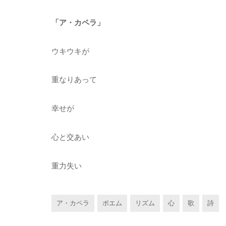
「ア・カペラ」
ウキウキが
重なりあって
幸せが
心と交あい
重力失い
ア・カペラ
ポエム
リズム
心
歌
詩