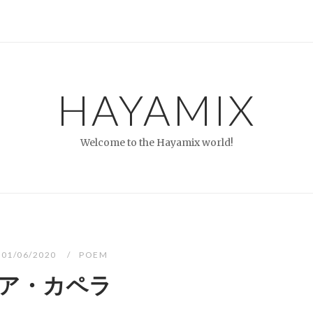
HAYAMIX
Welcome to the Hayamix world!
01/06/2020
POEM
ア・カペラ