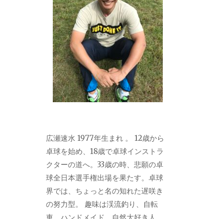
広瀬速水 1977年生まれ 。 12歳から
卓球を始め、18歳で卓球インストラ
クターの道へ。33歳の時、悲願の卓
球全日本選手権出場を果たす。卓球
界では、ちょっと名の知れた遅咲き
の努力型。 趣味は渓流釣り、自転
車、ハンドメイド。自然大好き人