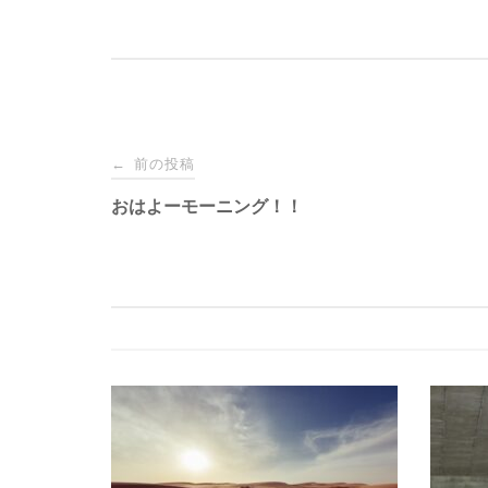
投
前の投稿
←
稿
おはよーモーニング！！
ナ
ビ
ゲ
ー