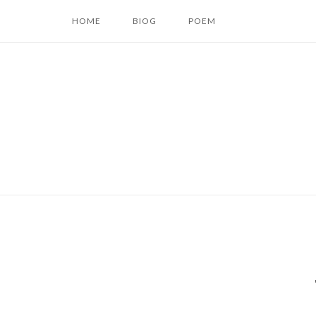
コ
HOME
BIOG
POEM
ン
テ
ン
ツ
へ
ス
キ
ッ
プ