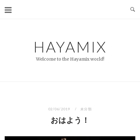
コ
ン
テ
ン
ツ
HAYAMIX
へ
ス
Welcome to the Hayamix world!
キ
ッ
プ
02/06/2019
未分類
おはよう！