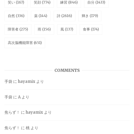
笑い
(167)
笑顔
(774)
練習
(846)
自分
(1433)
自然
(336)
薬
(144)
詩
(2616)
輝き
(179)
障害者
(275)
雨
(156)
風
(137)
食事
(174)
高次脳機能障害
(651)
COMMENTS
手袋
に
hayamix
より
手袋
に
A
より
焦らず！
に
hayamix
より
焦らず！
に
桃
より