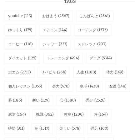
TAGS
youtube
(113)
おはよう
(2567)
こんばんは
(2541)
ゆっくり
(175)
エアコン
(144)
コーチング
(1575)
コーヒー
(118)
シャワー
(233)
ストレッチ
(297)
ダイエット
(125)
トレーニング
(494)
ブログ
(5314)
ポエム
(2711)
リハビリ
(268)
人生
(1188)
体力
(149)
個人レッスン
(1055)
努力
(470)
卓球
(1438)
友達
(148)
夢
(186)
寒い
(129)
心
(1580)
思い
(2526)
感謝
(164)
挑戦
(362)
教室
(1200)
時
(164)
時間
(311)
朝
(1517)
楽しい
(578)
満足
(160)