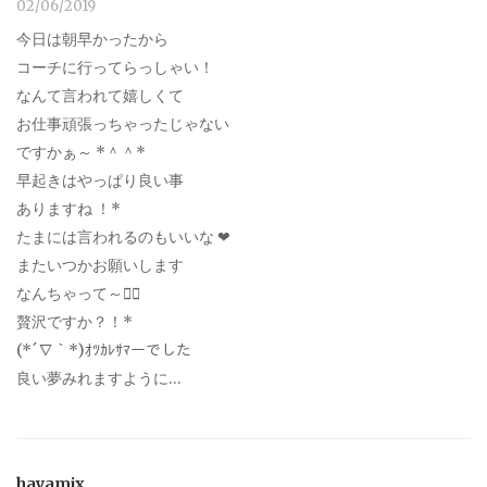
02/06/2019
今日は朝早かったから
コーチに行ってらっしゃい！
なんて言われて嬉しくて
お仕事頑張っちゃったじゃない
ですかぁ～ *＾＾*
早起きはやっぱり良い事
ありますね ！*
たまには言われるのもいいな ‪‪❤︎‬
またいつかお願いします
なんちゃって～笑⃝
贅沢ですか？！*
(*´∇｀*)ｵﾂｶﾚｻﾏーでした
良い夢みれますように…
hayamix