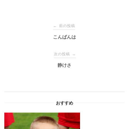
投
前の投稿
←
稿
こんばんは
ナ
次の投稿
→
静けさ
ビ
ゲ
ー
おすすめ
シ
ョ