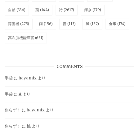
自然
(336)
薬
(144)
詩
(2617)
輝き
(179)
障害者
(275)
雨
(156)
音
(113)
風
(137)
食事
(174)
高次脳機能障害
(651)
COMMENTS
手袋
に
hayamix
より
手袋
に
A
より
焦らず！
に
hayamix
より
焦らず！
に
桃
より