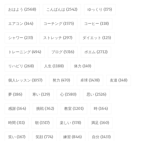
おはよう
(2568)
こんばんは
(2542)
ゆっくり
(175)
エアコン
(144)
コーチング
(1575)
コーヒー
(118)
シャワー
(233)
ストレッチ
(297)
ダイエット
(125)
トレーニング
(494)
ブログ
(5316)
ポエム
(2712)
リハビリ
(268)
人生
(1188)
体力
(149)
個人レッスン
(1057)
努力
(470)
卓球
(1438)
友達
(148)
夢
(186)
寒い
(129)
心
(1580)
思い
(2526)
感謝
(164)
挑戦
(362)
教室
(1201)
時
(164)
時間
(311)
朝
(1517)
楽しい
(578)
満足
(160)
笑い
(167)
笑顔
(774)
練習
(846)
自分
(1433)