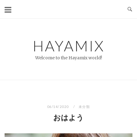
コ
ン
テ
ン
ツ
HAYAMIX
へ
ス
Welcome to the Hayamix world!
キ
ッ
プ
06/14/2020
未分類
おはよう