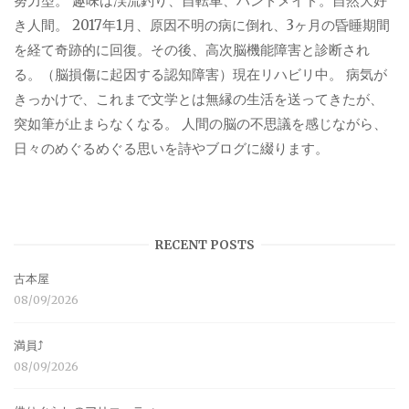
努力型。 趣味は渓流釣り、自転車、ハンドメイド。自然大好
き人間。 2017年1月、原因不明の病に倒れ、3ヶ月の昏睡期間
を経て奇跡的に回復。その後、高次脳機能障害と診断され
る。（脳損傷に起因する認知障害）現在リハビリ中。 病気が
きっかけで、これまで文学とは無縁の生活を送ってきたが、
突如筆が止まらなくなる。 人間の脳の不思議を感じながら、
日々のめぐるめぐる思いを詩やブログに綴ります。
RECENT POSTS
古本屋
08/09/2026
満員⤴︎
08/09/2026