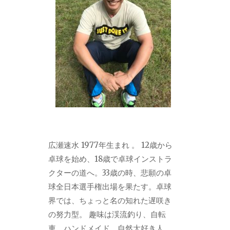
広瀬速水 1977年生まれ 。 12歳から
卓球を始め、18歳で卓球インストラ
クターの道へ。33歳の時、悲願の卓
球全日本選手権出場を果たす。卓球
界では、ちょっと名の知れた遅咲き
の努力型。 趣味は渓流釣り、自転
車、ハンドメイド。自然大好き人