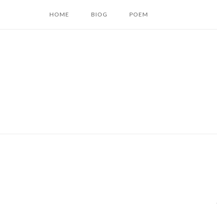
コ
HOME
BIOG
POEM
ン
テ
ン
ツ
へ
ス
キ
ッ
プ