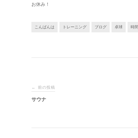
お休み！
こんばんは
トレーニング
ブログ
卓球
時
投
前の投稿
←
稿
サウナ
ナ
ビ