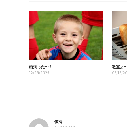
ゲ
ー
シ
ョ
頑張った〜！
教室よ
ン
12/28/2025
03/13/2
優海