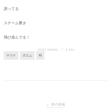
誘ってる
スチーム響き
飛び遊んでる！
POST VIEWS:
1,194
サウナ
ポエム
時
投
前の投稿
←