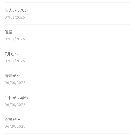
個人レッスン！
07/01/2026
優勝！
07/01/2026
7月だ〜！
07/01/2026
湿気が〜！
06/30/2026
これが世界ね！
06/30/2026
応援だ〜！
06/29/2026