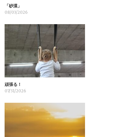
「砂漠」
08/03/2026
頑張る！
07/31/2026