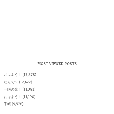
MOST VIEWED POSTS
おはよう！
(13,878)
なんで？
(12,422)
一瞬の光！
(11,381)
おはよう！
(11,190)
手帳
(9,578)