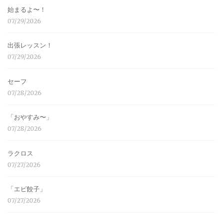
始まるよ〜！
07/29/2026
出張レッスン！
07/29/2026
セーフ
07/28/2026
「おやすみ〜」
07/28/2026
ラクロス
07/27/2026
「エビ餃子」
07/27/2026