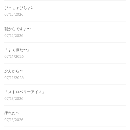
びっちょびちょ⤵︎
07/15/2026
朝からですよ〜
07/15/2026
「よく寝た〜」
07/14/2026
夕方から〜
07/14/2026
「ストロベリーアイス」
07/13/2026
痺れた〜
07/13/2026