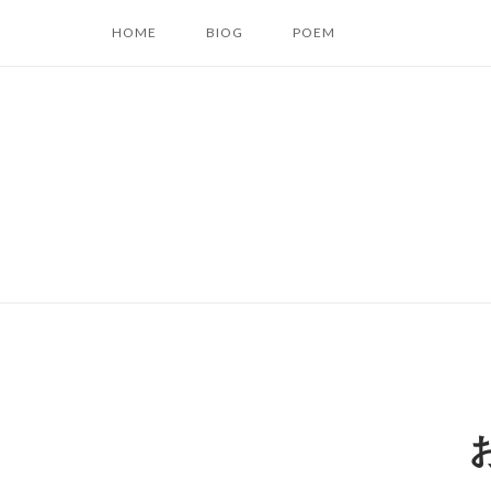
コ
HOME
BIOG
POEM
ン
テ
ン
ツ
へ
ス
キ
ッ
プ