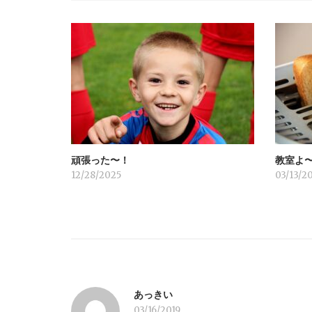
ゲ
ー
シ
ョ
頑張った〜！
教室よ
ン
12/28/2025
03/13/2
あっきい
03/16/2019