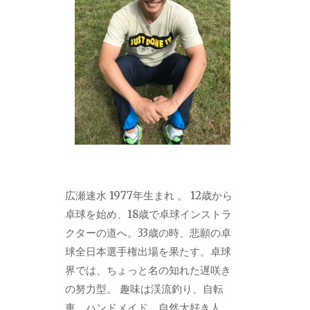
広瀬速水 1977年生まれ 。 12歳から
卓球を始め、18歳で卓球インストラ
クターの道へ。33歳の時、悲願の卓
球全日本選手権出場を果たす。卓球
界では、ちょっと名の知れた遅咲き
の努力型。 趣味は渓流釣り、自転
車、ハンドメイド。自然大好き人