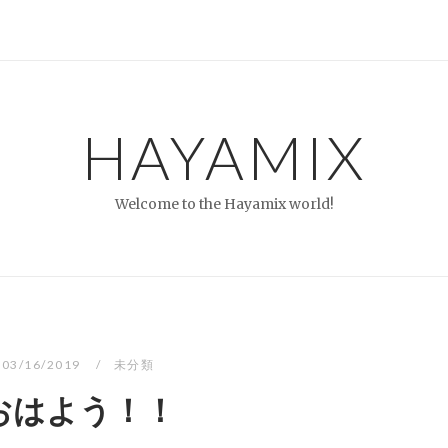
HAYAMIX
Welcome to the Hayamix world!
03/16/2019
未分類
おはよう！！