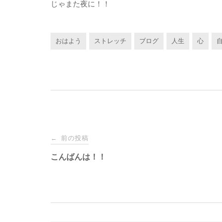
じゃまた夜に！！
おはよう
ストレッチ
ブログ
人生
心
投
前の投稿
←
稿
こんばんは！！
ナ
ビ