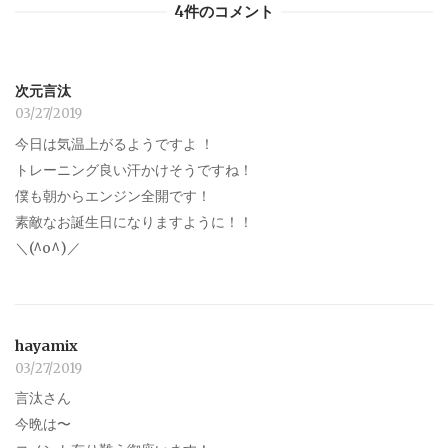
4件のコメント
次元言汰
03/27/2019
今日は気温上がるようですよ ！
トレーニング良い汗かけそうですね！
僕も朝からエンジン全開です！
素敵なお誕生日になりますように！！
＼(^o^)／
hayamix
03/27/2019
言汰さん
今晩は〜