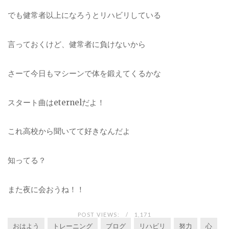
でも健常者以上になろうとリハビリしている
言っておくけど、健常者に負けないから
さーて今日もマシーンで体を鍛えてくるかな
スタート曲はeternelだよ！
これ高校から聞いてて好きなんだよ
知ってる？
また夜に会おうね！！
POST VIEWS:
1,171
おはよう
トレーニング
ブログ
リハビリ
努力
心