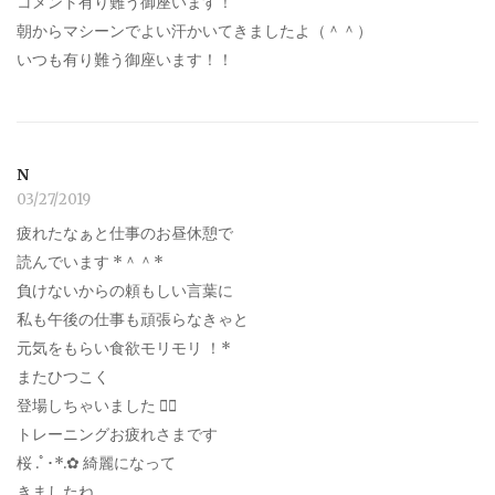
コメント有り難う御座います！
朝からマシーンでよい汗かいてきましたよ（＾＾）
いつも有り難う御座います！！
N
03/27/2019
疲れたなぁと仕事のお昼休憩で
読んでいます *＾＾*
負けないからの頼もしい言葉に
私も午後の仕事も頑張らなきゃと
元気をもらい食欲モリモリ ！*
またひつこく
登場しちゃいました 笑⃝
トレーニングお疲れさまです
桜 .ﾟ･*.✿ 綺麗になって
きましたね