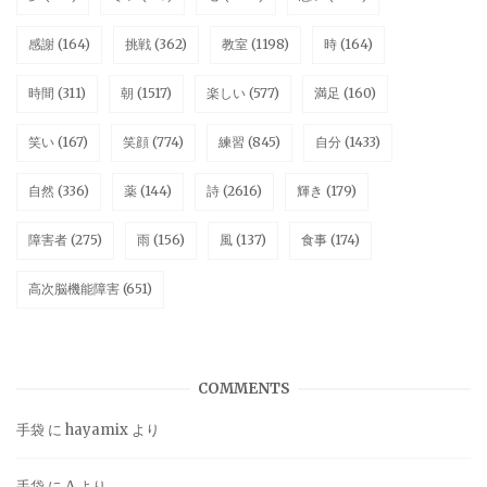
感謝
(164)
挑戦
(362)
教室
(1198)
時
(164)
時間
(311)
朝
(1517)
楽しい
(577)
満足
(160)
笑い
(167)
笑顔
(774)
練習
(845)
自分
(1433)
自然
(336)
薬
(144)
詩
(2616)
輝き
(179)
障害者
(275)
雨
(156)
風
(137)
食事
(174)
高次脳機能障害
(651)
COMMENTS
手袋
に
hayamix
より
手袋
に
A
より