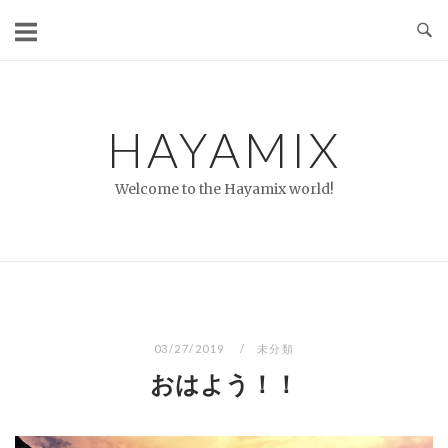
コ
ン
テ
ン
ツ
HAYAMIX
へ
ス
Welcome to the Hayamix world!
キ
ッ
プ
03/27/2019
未分類
おはよう！！