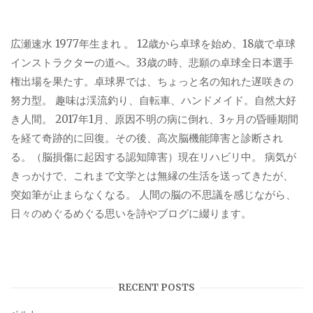
広瀬速水 1977年生まれ 。 12歳から卓球を始め、18歳で卓球
インストラクターの道へ。33歳の時、悲願の卓球全日本選手
権出場を果たす。卓球界では、ちょっと名の知れた遅咲きの
努力型。 趣味は渓流釣り、自転車、ハンドメイド。自然大好
き人間。 2017年1月、原因不明の病に倒れ、3ヶ月の昏睡期間
を経て奇跡的に回復。その後、高次脳機能障害と診断され
る。（脳損傷に起因する認知障害）現在リハビリ中。 病気が
きっかけで、これまで文学とは無縁の生活を送ってきたが、
突如筆が止まらなくなる。 人間の脳の不思議を感じながら、
日々のめぐるめぐる思いを詩やブログに綴ります。
RECENT POSTS