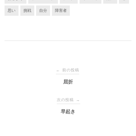
思い
挑戦
自分
障害者
投
前の投稿
←
稿
屈折
ナ
次の投稿
→
早起き
ビ
ゲ