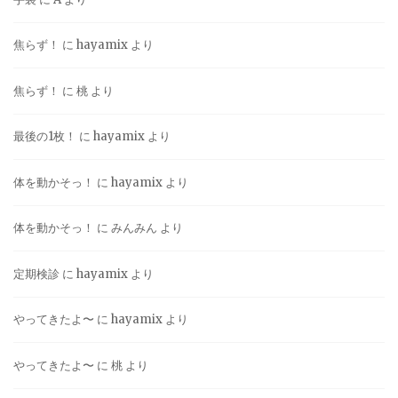
焦らず！
に
hayamix
より
焦らず！
に
桃
より
最後の1枚！
に
hayamix
より
体を動かそっ！
に
hayamix
より
体を動かそっ！
に
みんみん
より
定期検診
に
hayamix
より
やってきたよ〜
に
hayamix
より
やってきたよ〜
に
桃
より