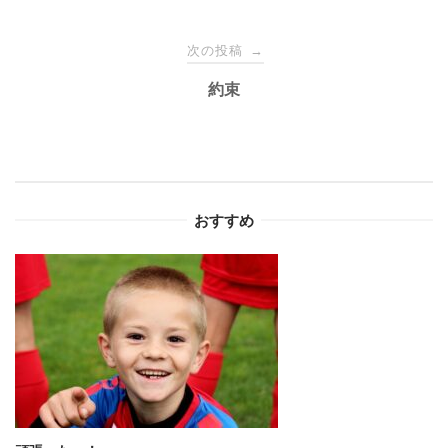
ナ
次の投稿
→
約束
ビ
ゲ
ー
おすすめ
シ
ョ
ン