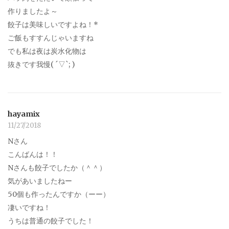
作りましたよ～
餃子は美味しいですよね！*
ご飯もすすんじゃいますね
でも私は夜は炭水化物は
抜きです我慢( ´▽`; )
hayamix
11/27/2018
Nさん
こんばんは！！
Nさんも餃子でしたか（＾＾）
気があいましたねー
50個も作ったんですか（ーー）
凄いですね！
うちは普通の餃子でした！