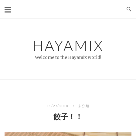
コ
ン
テ
ン
ツ
HAYAMIX
へ
ス
Welcome to the Hayamix world!
キ
ッ
プ
11/27/2018
未分類
餃子！！