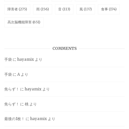
障害者
(275)
雨
(156)
音
(113)
風
(137)
食事
(174)
高次脳機能障害
(651)
COMMENTS
手袋
に
hayamix
より
手袋
に
A
より
焦らず！
に
hayamix
より
焦らず！
に
桃
より
最後の1枚！
に
hayamix
より