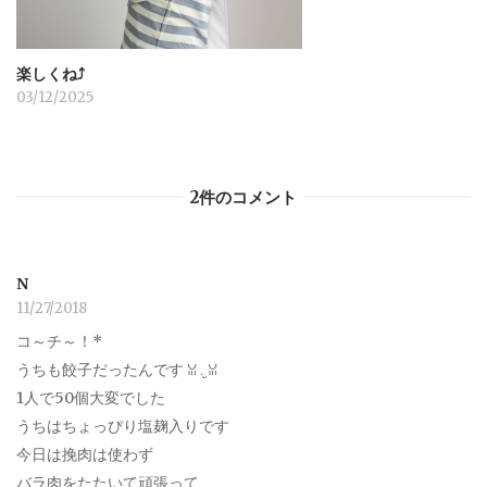
楽しくね⤴︎
03/12/2025
2件のコメント
N
11/27/2018
コ～チ～！*
うちも餃子だったんです ꈍ .̮ ꈍ
1人で50個大変でした
うちはちょっぴり塩麹入りです
今日は挽肉は使わず
バラ肉をたたいて頑張って