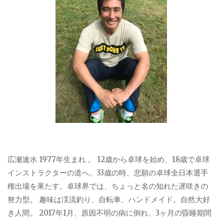
広瀬速水 1977年生まれ 。 12歳から卓球を始め、18歳で卓球
インストラクターの道へ。33歳の時、悲願の卓球全日本選手
権出場を果たす。卓球界では、ちょっと名の知れた遅咲きの
努力型。 趣味は渓流釣り、自転車、ハンドメイド。自然大好
き人間。 2017年1月、原因不明の病に倒れ、3ヶ月の昏睡期間