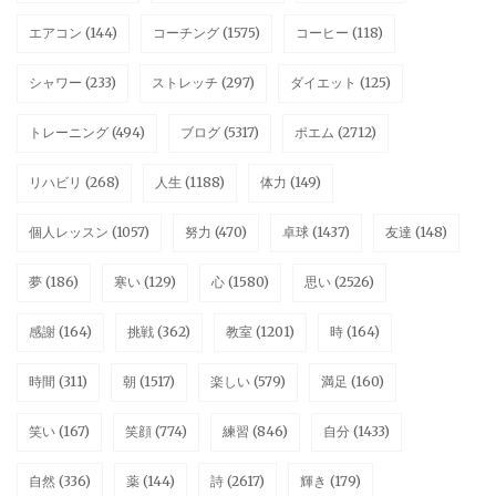
エアコン
(144)
コーチング
(1575)
コーヒー
(118)
シャワー
(233)
ストレッチ
(297)
ダイエット
(125)
トレーニング
(494)
ブログ
(5317)
ポエム
(2712)
リハビリ
(268)
人生
(1188)
体力
(149)
個人レッスン
(1057)
努力
(470)
卓球
(1437)
友達
(148)
夢
(186)
寒い
(129)
心
(1580)
思い
(2526)
感謝
(164)
挑戦
(362)
教室
(1201)
時
(164)
時間
(311)
朝
(1517)
楽しい
(579)
満足
(160)
笑い
(167)
笑顔
(774)
練習
(846)
自分
(1433)
自然
(336)
薬
(144)
詩
(2617)
輝き
(179)