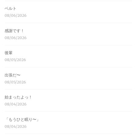
ベルト
08/06/2026
感謝です！
08/06/2026
後輩
08/05/2026
出張だ〜
08/05/2026
始まったよっ！
08/04/2026
「もうひと眠り〜」
08/04/2026