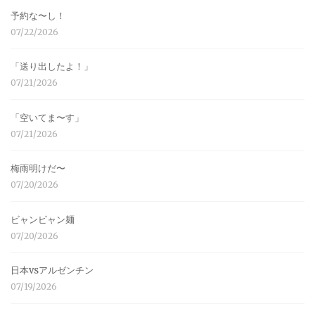
予約な〜し！
07/22/2026
「送り出したよ！」
07/21/2026
「空いてま〜す」
07/21/2026
梅雨明けだ〜
07/20/2026
ビャンビャン麺
07/20/2026
日本vsアルゼンチン
07/19/2026