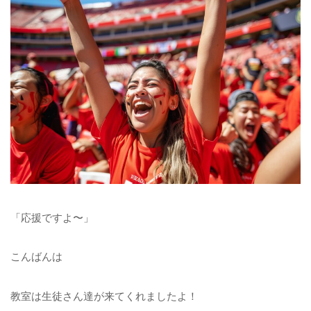
「応援ですよ〜」
こんばんは
教室は生徒さん達が来てくれましたよ！