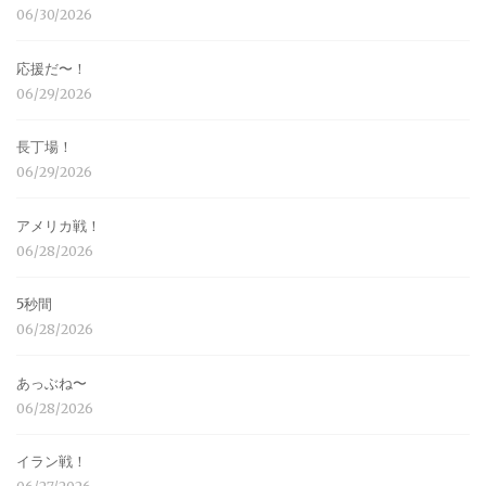
06/30/2026
応援だ〜！
06/29/2026
長丁場！
06/29/2026
アメリカ戦！
06/28/2026
5秒間
06/28/2026
あっぶね〜
06/28/2026
イラン戦！