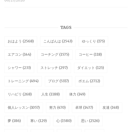
06/27/2026
TAGS
おはよう
(2568)
こんばんは
(2543)
ゆっくり
(175)
エアコン
(144)
コーチング
(1575)
コーヒー
(118)
シャワー
(233)
ストレッチ
(297)
ダイエット
(125)
トレーニング
(494)
ブログ
(5317)
ポエム
(2712)
リハビリ
(268)
人生
(1188)
体力
(149)
個人レッスン
(1057)
努力
(470)
卓球
(1437)
友達
(148)
夢
(186)
寒い
(129)
心
(1580)
思い
(2526)