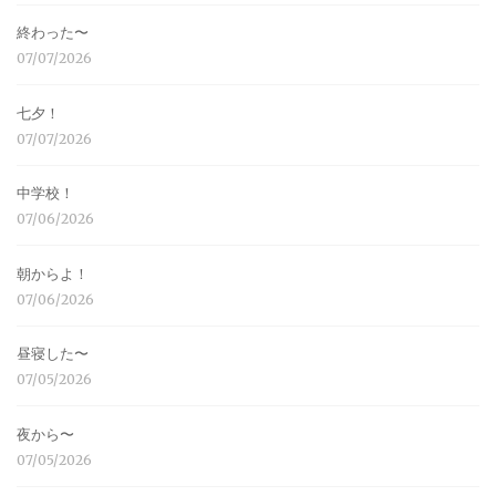
終わった〜
07/07/2026
七夕！
07/07/2026
中学校！
07/06/2026
朝からよ！
07/06/2026
昼寝した〜
07/05/2026
夜から〜
07/05/2026