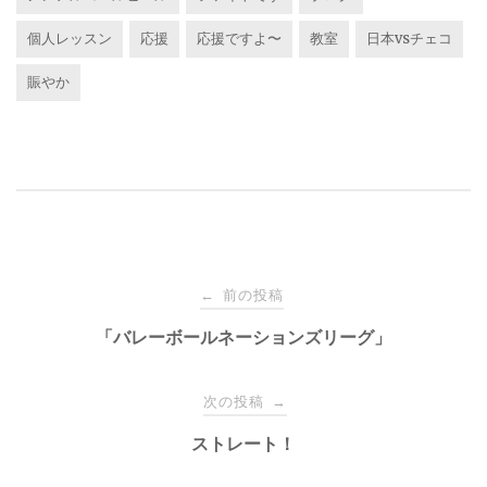
個人レッスン
応援
応援ですよ〜
教室
日本vsチェコ
賑やか
投
前の投稿
←
稿
「バレーボールネーションズリーグ」
ナ
次の投稿
→
ストレート！
ビ