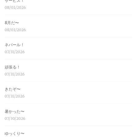
サービス！
08/01/2026
8月だ〜
08/01/2026
ネパール！
07/31/2026
頑張る！
07/31/2026
きたぞ〜
07/31/2026
暑かった〜
07/30/2026
ゆっくり〜