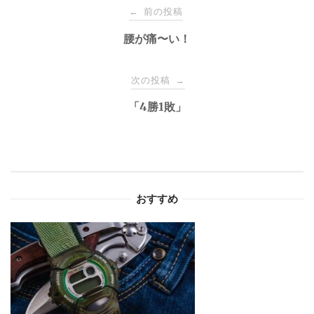
投
前の投稿
←
稿
腰が痛〜い！
ナ
次の投稿
→
「4勝1敗」
ビ
ゲ
ー
おすすめ
シ
ョ
ン