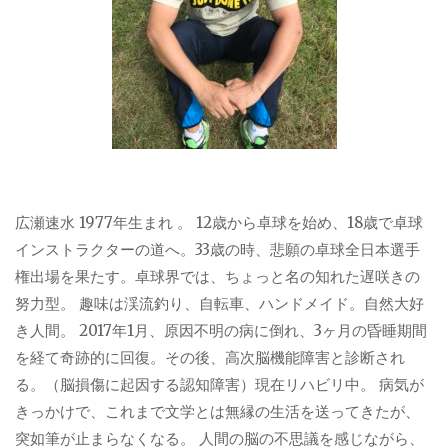
広瀬速水 1977年生まれ 。 12歳から卓球を始め、18歳で卓球
インストラクターの道へ。33歳の時、悲願の卓球全日本選手
権出場を果たす。卓球界では、ちょっと名の知れた遅咲きの
努力型。 趣味は渓流釣り、自転車、ハンドメイド。自然大好
き人間。 2017年1月、原因不明の病に倒れ、3ヶ月の昏睡期間
を経て奇跡的に回復。その後、高次脳機能障害と診断され
る。（脳損傷に起因する認知障害）現在リハビリ中。 病気が
きっかけで、これまで文学とは無縁の生活を送ってきたが、
突如筆が止まらなくなる。 人間の脳の不思議を感じながら、