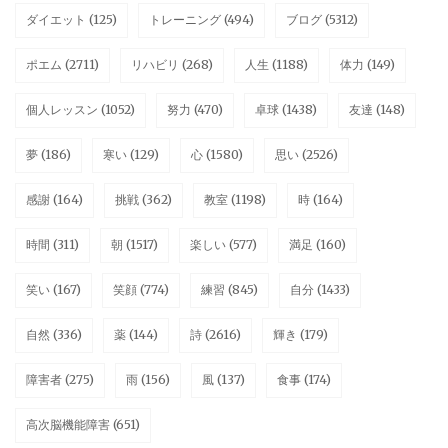
ダイエット
(125)
トレーニング
(494)
ブログ
(5312)
ポエム
(2711)
リハビリ
(268)
人生
(1188)
体力
(149)
個人レッスン
(1052)
努力
(470)
卓球
(1438)
友達
(148)
夢
(186)
寒い
(129)
心
(1580)
思い
(2526)
感謝
(164)
挑戦
(362)
教室
(1198)
時
(164)
時間
(311)
朝
(1517)
楽しい
(577)
満足
(160)
笑い
(167)
笑顔
(774)
練習
(845)
自分
(1433)
自然
(336)
薬
(144)
詩
(2616)
輝き
(179)
障害者
(275)
雨
(156)
風
(137)
食事
(174)
高次脳機能障害
(651)