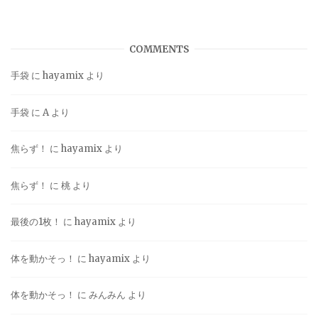
COMMENTS
手袋
に
hayamix
より
手袋
に
A
より
焦らず！
に
hayamix
より
焦らず！
に
桃
より
最後の1枚！
に
hayamix
より
体を動かそっ！
に
hayamix
より
体を動かそっ！
に
みんみん
より