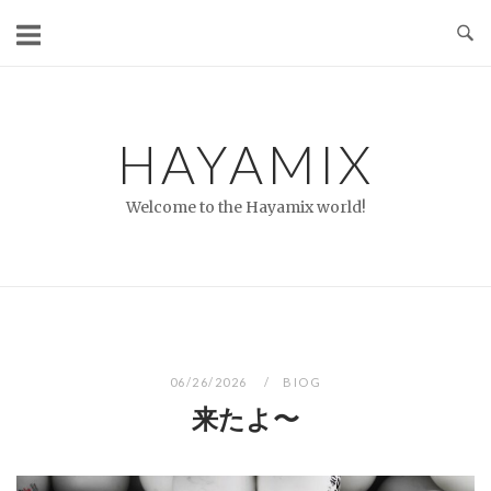
コ
ン
テ
ン
ツ
HAYAMIX
へ
ス
Welcome to the Hayamix world!
キ
ッ
プ
06/26/2026
BIOG
来たよ〜