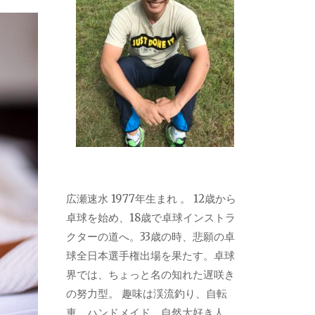
広瀬速水 1977年生まれ 。 12歳から
卓球を始め、18歳で卓球インストラ
クターの道へ。33歳の時、悲願の卓
球全日本選手権出場を果たす。卓球
界では、ちょっと名の知れた遅咲き
の努力型。 趣味は渓流釣り、自転
車、ハンドメイド。自然大好き人