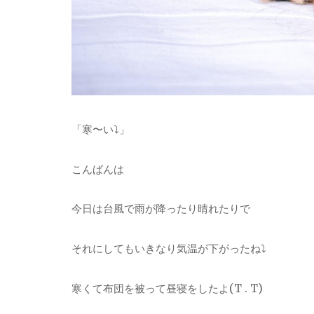
「寒〜い⤵︎」
こんばんは
今日は台風で雨が降ったり晴れたりで
それにしてもいきなり気温が下がったね⤵︎
寒くて布団を被って昼寝をしたよ(T . T)