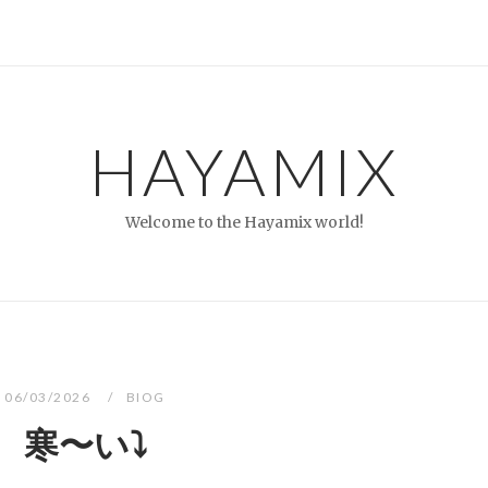
HAYAMIX
Welcome to the Hayamix world!
06/03/2026
BIOG
寒〜い⤵︎