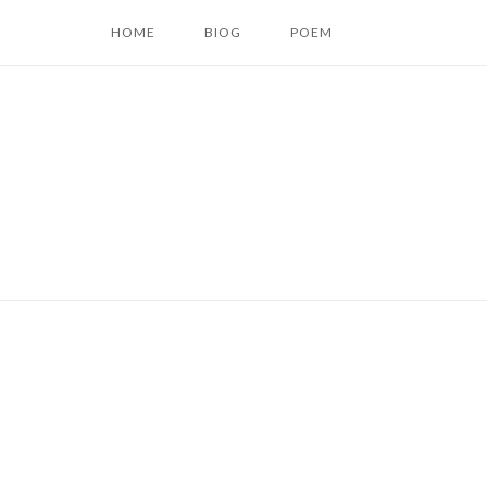
コ
HOME
BIOG
POEM
ン
テ
ン
ツ
へ
ス
キ
ッ
プ