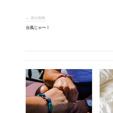
投
前の投稿
←
稿
台風じゃ〜！
ナ
ビ
ゲ
ー
シ
ョ