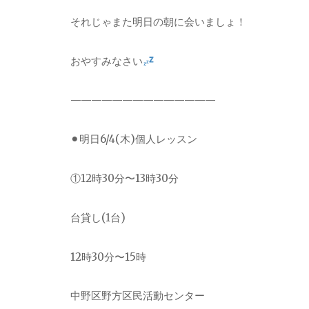
それじゃまた明日の朝に会いましょ！
おやすみなさい
——————————————
⚫︎明日6/4(木)個人レッスン
①12時30分〜13時30分
台貸し(1台)
12時30分〜15時
中野区野方区民活動センター