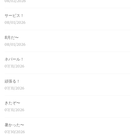
08/02/2026
サービス！
08/01/2026
8月だ〜
08/01/2026
ネパール！
07/31/2026
頑張る！
07/31/2026
きたぞ〜
07/31/2026
暑かった〜
07/30/2026