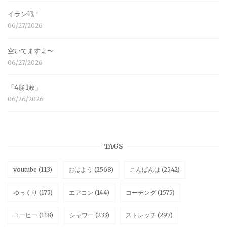
イラン戦！
06/27/2026
空いてますよ〜
06/27/2026
「4勝1敗」
06/26/2026
TAGS
youtube
(113)
おはよう
(2568)
こんばんは
(2542)
ゆっくり
(175)
エアコン
(144)
コーチング
(1575)
コーヒー
(118)
シャワー
(233)
ストレッチ
(297)