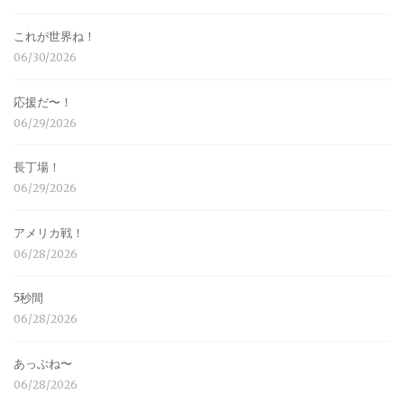
これが世界ね！
06/30/2026
応援だ〜！
06/29/2026
長丁場！
06/29/2026
アメリカ戦！
06/28/2026
5秒間
06/28/2026
あっぶね〜
06/28/2026