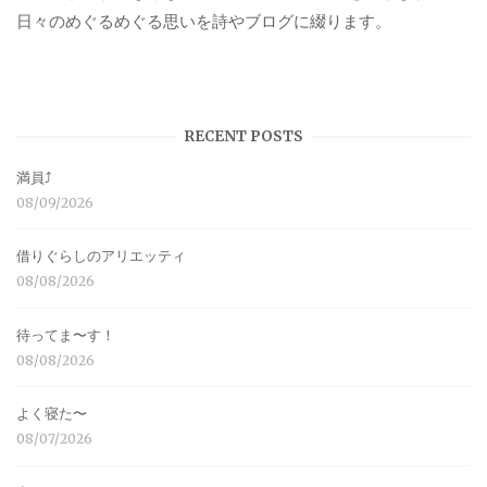
日々のめぐるめぐる思いを詩やブログに綴ります。
RECENT POSTS
満員⤴︎
08/09/2026
借りぐらしのアリエッティ
08/08/2026
待ってま〜す！
08/08/2026
よく寝た〜
08/07/2026