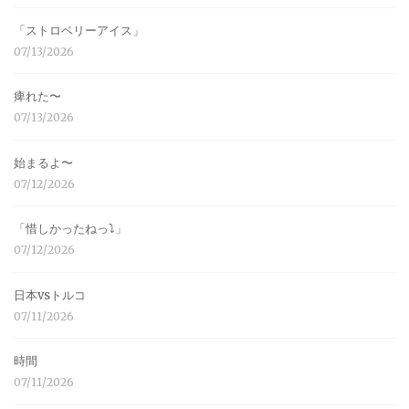
「ストロベリーアイス」
07/13/2026
痺れた〜
07/13/2026
始まるよ〜
07/12/2026
「惜しかったねっ⤵︎」
07/12/2026
日本vsトルコ
07/11/2026
時間
07/11/2026