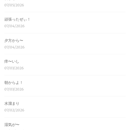
07/05/2026
頑張ったぜぃ！
07/04/2026
夕方から〜
07/04/2026
痒〜いし
07/03/2026
朝からよ！
07/03/2026
水溜まり
07/02/2026
湿気が〜