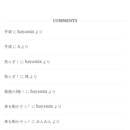
COMMENTS
手袋
に
hayamix
より
手袋
に
A
より
焦らず！
に
hayamix
より
焦らず！
に
桃
より
最後の1枚！
に
hayamix
より
体を動かそっ！
に
hayamix
より
体を動かそっ！
に
みんみん
より