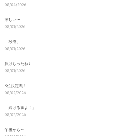
08/04/2026
涼しい〜
08/03/2026
「砂漠」
08/03/2026
負けちったね⤵︎
08/03/2026
3位決定戦！
08/02/2026
「続ける事よ！」
08/02/2026
午後から〜