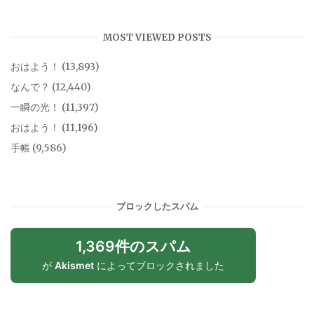
MOST VIEWED POSTS
おはよう！
(13,893)
なんで？
(12,440)
一瞬の光！
(11,397)
おはよう！
(11,196)
手帳
(9,586)
ブロックしたスパム
1,369件のスパム
が
Akismet
によってブロックされました