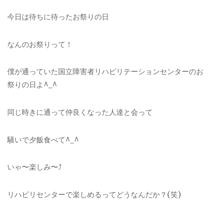
今日は待ちに待ったお祭りの日
なんのお祭りって！
僕が通っていた国立障害者リハビリテーションセンターのお
祭りの日よ^_^
同じ時きに通って仲良くなった人達と会って
騒いで夕飯食べて^_^
いゃ〜楽しみ〜⤴︎
リハビリセンターで楽しめるってどうなんだか？(笑)