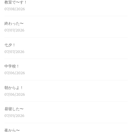
教室で〜す！
07/08/2026
終わった〜
07/07/2026
七夕！
07/07/2026
中学校！
07/06/2026
朝からよ！
07/06/2026
昼寝した〜
07/05/2026
夜から〜