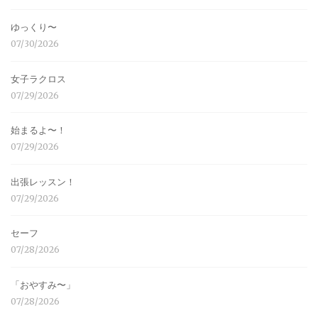
ゆっくり〜
07/30/2026
女子ラクロス
07/29/2026
始まるよ〜！
07/29/2026
出張レッスン！
07/29/2026
セーフ
07/28/2026
「おやすみ〜」
07/28/2026