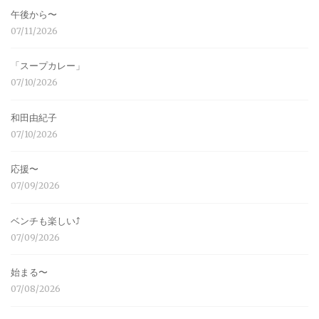
午後から〜
07/11/2026
「スープカレー」
07/10/2026
和田由紀子
07/10/2026
応援〜
07/09/2026
ベンチも楽しい⤴︎
07/09/2026
始まる〜
07/08/2026