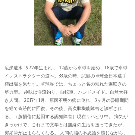
広瀬速水 1977年生まれ 。 12歳から卓球を始め、18歳で卓球
インストラクターの道へ。33歳の時、悲願の卓球全日本選手
権出場を果たす。卓球界では、ちょっと名の知れた遅咲きの
努力型。 趣味は渓流釣り、自転車、ハンドメイド。自然大好
き人間。 2017年1月、原因不明の病に倒れ、3ヶ月の昏睡期間
を経て奇跡的に回復。その後、高次脳機能障害と診断され
る。（脳損傷に起因する認知障害）現在リハビリ中。 病気が
きっかけで、これまで文学とは無縁の生活を送ってきたが、
突如筆が止まらなくなる。 人間の脳の不思議を感じながら、