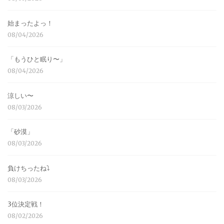
始まったよっ！
08/04/2026
「もうひと眠り〜」
08/04/2026
涼しい〜
08/03/2026
「砂漠」
08/03/2026
負けちったね⤵︎
08/03/2026
3位決定戦！
08/02/2026