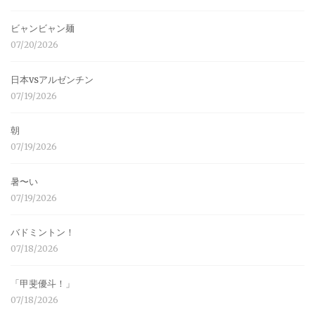
ビャンビャン麺
07/20/2026
日本vsアルゼンチン
07/19/2026
朝
07/19/2026
暑〜い
07/19/2026
バドミントン！
07/18/2026
「甲斐優斗！」
07/18/2026