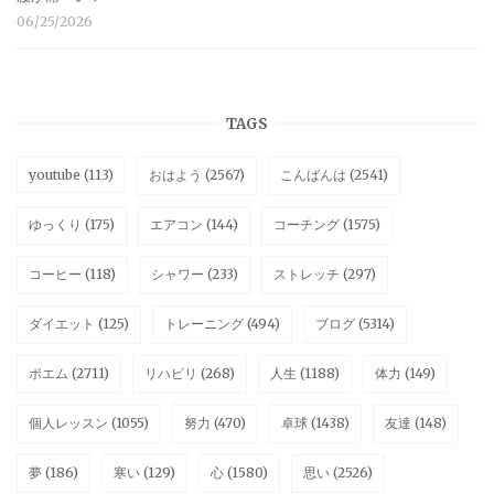
06/25/2026
TAGS
youtube
(113)
おはよう
(2567)
こんばんは
(2541)
ゆっくり
(175)
エアコン
(144)
コーチング
(1575)
コーヒー
(118)
シャワー
(233)
ストレッチ
(297)
ダイエット
(125)
トレーニング
(494)
ブログ
(5314)
ポエム
(2711)
リハビリ
(268)
人生
(1188)
体力
(149)
個人レッスン
(1055)
努力
(470)
卓球
(1438)
友達
(148)
夢
(186)
寒い
(129)
心
(1580)
思い
(2526)