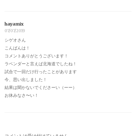
hayamix
07/07/2019
シゲオさん
こんばんは！
コメントありがとうございます！
ラベンダーと言えば北海道でしたね！
試合で一回だけ行ったことがあります
今、思い出しました！
結果は聞かないでくださーい（ーー）
お休みなさ〜い！
コメントは受け付けていません。