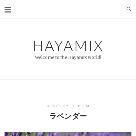
コ
ン
テ
ン
ツ
HAYAMIX
へ
ス
Welcome to the Hayamix world!
キ
ッ
プ
07/07/2019
POEM
ラベンダー