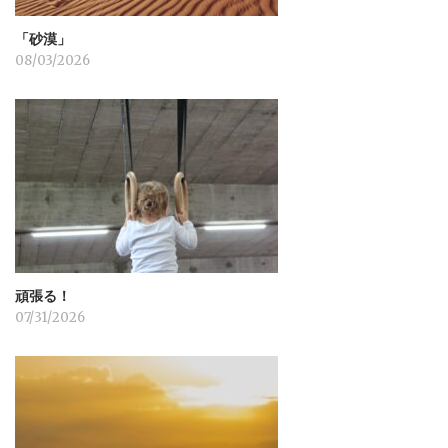
「砂漠」
08/03/2026
頑張る！
07/31/2026