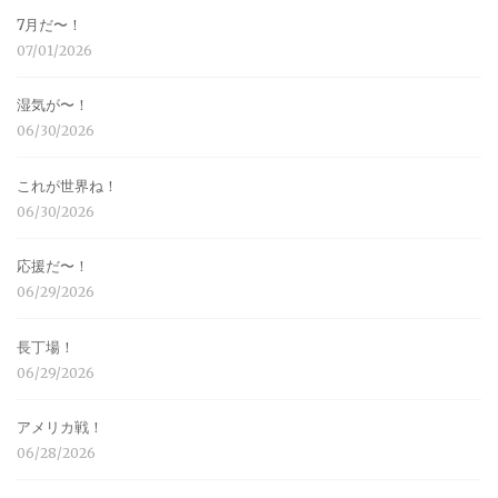
7月だ〜！
07/01/2026
湿気が〜！
06/30/2026
これが世界ね！
06/30/2026
応援だ〜！
06/29/2026
長丁場！
06/29/2026
アメリカ戦！
06/28/2026