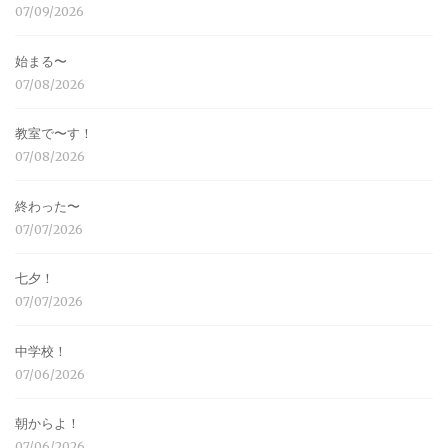
07/09/2026
始まる〜
07/08/2026
教室で〜す！
07/08/2026
終わった〜
07/07/2026
七夕！
07/07/2026
中学校！
07/06/2026
朝からよ！
07/06/2026