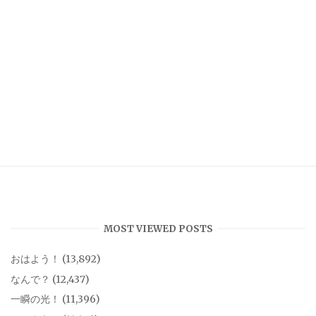
MOST VIEWED POSTS
おはよう！
(13,892)
なんで？
(12,437)
一瞬の光！
(11,396)