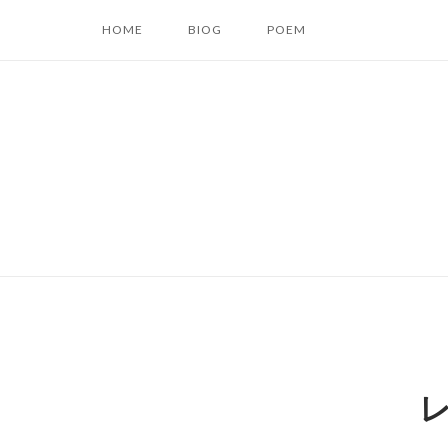
コ
HOME
BIOG
POEM
ン
テ
ン
ツ
へ
ス
キ
ッ
プ
レ