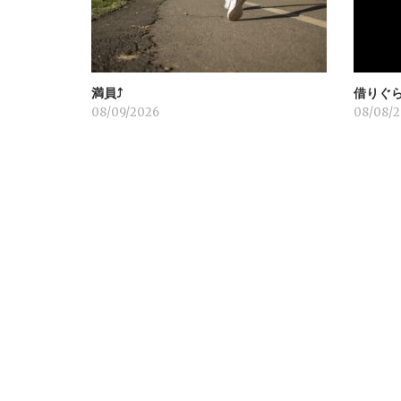
シ
ョ
満員⤴︎
借りぐ
ン
08/09/2026
08/08/