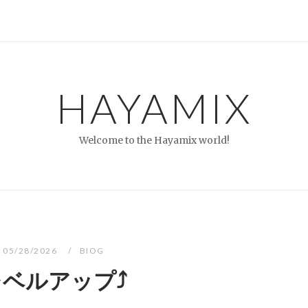
HAYAMIX
Welcome to the Hayamix world!
05/28/2026
BIOG
ベルアップ⤴︎