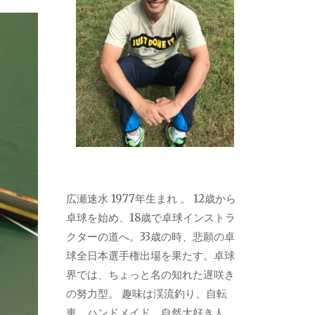
広瀬速水 1977年生まれ 。 12歳から
卓球を始め、18歳で卓球インストラ
クターの道へ。33歳の時、悲願の卓
球全日本選手権出場を果たす。卓球
界では、ちょっと名の知れた遅咲き
の努力型。 趣味は渓流釣り、自転
車、ハンドメイド。自然大好き人