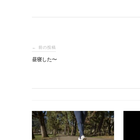
投
前の投稿
←
稿
昼寝した〜
ナ
ビ
ゲ
ー