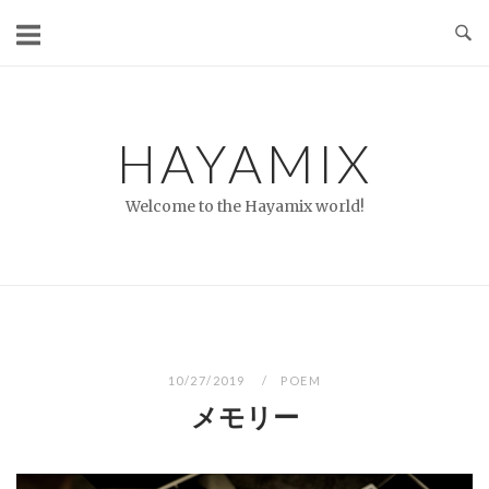
コ
ン
テ
ン
ツ
HAYAMIX
へ
ス
Welcome to the Hayamix world!
キ
ッ
プ
10/27/2019
POEM
メモリー