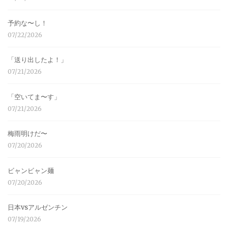
予約な〜し！
07/22/2026
「送り出したよ！」
07/21/2026
「空いてま〜す」
07/21/2026
梅雨明けだ〜
07/20/2026
ビャンビャン麺
07/20/2026
日本vsアルゼンチン
07/19/2026