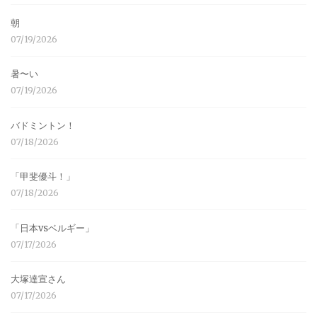
朝
07/19/2026
暑〜い
07/19/2026
バドミントン！
07/18/2026
「甲斐優斗！」
07/18/2026
「日本vsベルギー」
07/17/2026
大塚達宣さん
07/17/2026