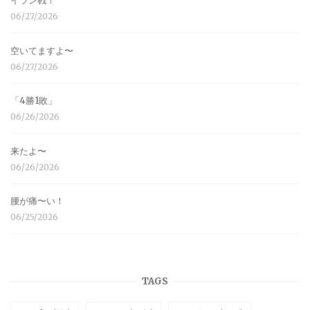
イラン戦！
06/27/2026
空いてますよ〜
06/27/2026
「4勝1敗」
06/26/2026
来たよ〜
06/26/2026
腰が痛〜い！
06/25/2026
TAGS