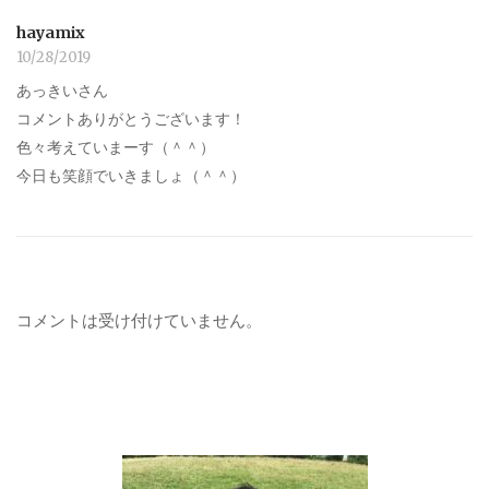
hayamix
10/28/2019
あっきいさん
コメントありがとうございます！
色々考えていまーす（＾＾）
今日も笑顔でいきましょ（＾＾）
コメントは受け付けていません。