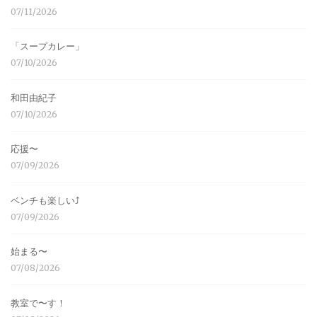
07/11/2026
「スープカレー」
07/10/2026
和田由紀子
07/10/2026
応援〜
07/09/2026
ベンチも楽しい⤴︎
07/09/2026
始まる〜
07/08/2026
教室で〜す！