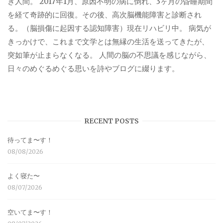
き人間。 2017年1月、原因不明の病に倒れ、3ヶ月の昏睡期間
を経て奇跡的に回復。その後、高次脳機能障害と診断され
る。（脳損傷に起因する認知障害）現在リハビリ中。 病気が
きっかけで、これまで文学とは無縁の生活を送ってきたが、
突如筆が止まらなくなる。 人間の脳の不思議を感じながら、
日々のめぐるめぐる思いを詩やブログに綴ります。
RECENT POSTS
待ってま〜す！
08/08/2026
よく寝た〜
08/07/2026
空いてま〜す！