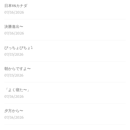
日本vsカナダ
07/16/2026
決勝進出〜
07/16/2026
びっちょびちょ⤵︎
07/15/2026
朝からですよ〜
07/15/2026
「よく寝た〜」
07/14/2026
夕方から〜
07/14/2026