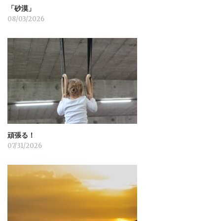
「砂漠」
08/03/2026
頑張る！
07/31/2026