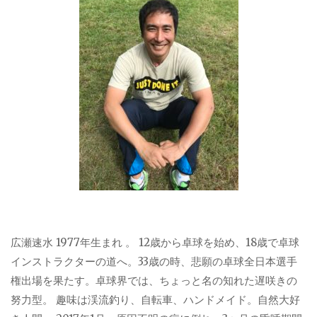
広瀬速水 1977年生まれ 。 12歳から卓球を始め、18歳で卓球
インストラクターの道へ。33歳の時、悲願の卓球全日本選手
権出場を果たす。卓球界では、ちょっと名の知れた遅咲きの
努力型。 趣味は渓流釣り、自転車、ハンドメイド。自然大好