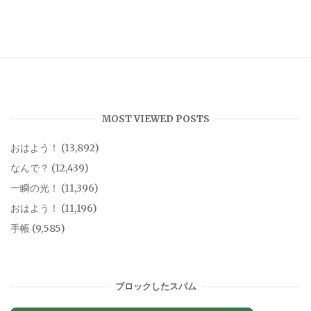
MOST VIEWED POSTS
おはよう！
(13,892)
なんで？
(12,439)
一瞬の光！
(11,396)
おはよう！
(11,196)
手帳
(9,585)
ブロックしたスパム