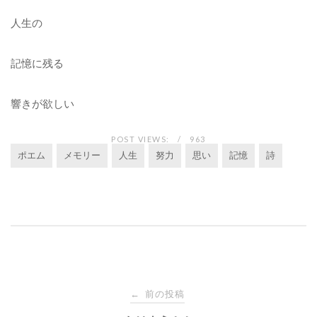
人生の
記憶に残る
響きが欲しい
POST VIEWS:
963
ポエム
メモリー
人生
努力
思い
記憶
詩
投
前の投稿
←