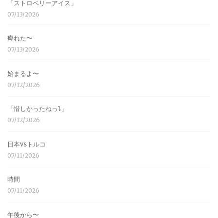
「ストロベリーアイス」
07/13/2026
痺れた〜
07/13/2026
始まるよ〜
07/12/2026
「惜しかったねっ⤵︎」
07/12/2026
日本vsトルコ
07/11/2026
時間
07/11/2026
午後から〜