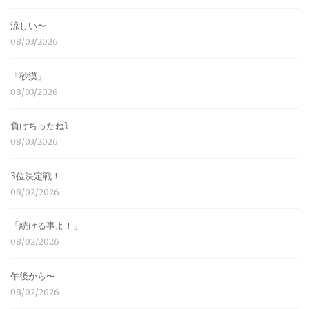
涼しい〜
08/03/2026
「砂漠」
08/03/2026
負けちったね⤵︎
08/03/2026
3位決定戦！
08/02/2026
「続ける事よ！」
08/02/2026
午後から〜
08/02/2026