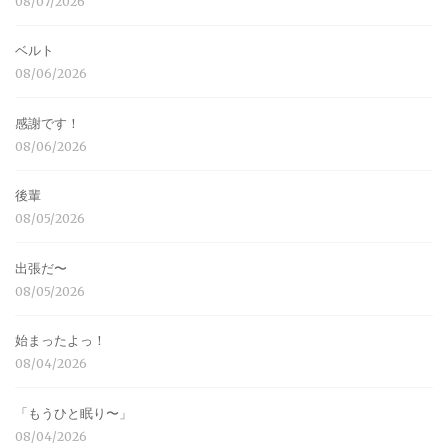
08/07/2026
ベルト
08/06/2026
感謝です！
08/06/2026
後輩
08/05/2026
出張だ〜
08/05/2026
始まったよっ！
08/04/2026
「もうひと眠り〜」
08/04/2026