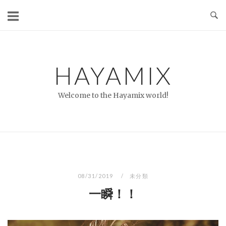
コ
ン
テ
ン
ツ
HAYAMIX
へ
ス
Welcome to the Hayamix world!
キ
ッ
プ
08/31/2019
未分類
一瞬！！