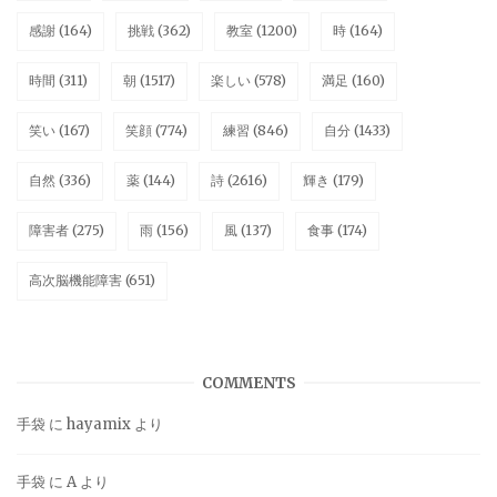
感謝
(164)
挑戦
(362)
教室
(1200)
時
(164)
時間
(311)
朝
(1517)
楽しい
(578)
満足
(160)
笑い
(167)
笑顔
(774)
練習
(846)
自分
(1433)
自然
(336)
薬
(144)
詩
(2616)
輝き
(179)
障害者
(275)
雨
(156)
風
(137)
食事
(174)
高次脳機能障害
(651)
COMMENTS
手袋
に
hayamix
より
手袋
に
A
より