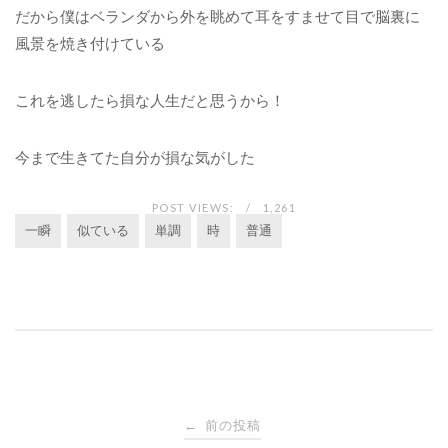
だから僕はベランダから外を眺めて耳をすませて目で脳裏に
風景を焼き付けている
これを逃したら損な人生だと思うから！
今まで生きてた自分が損な気がした
POST VIEWS:
1,261
一瞬
似ている
単調
時
普通
投
前の投稿
←