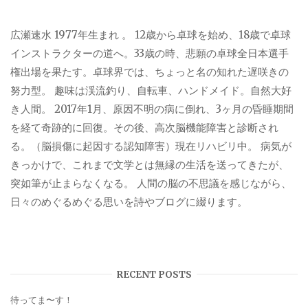
広瀬速水 1977年生まれ 。 12歳から卓球を始め、18歳で卓球
インストラクターの道へ。33歳の時、悲願の卓球全日本選手
権出場を果たす。卓球界では、ちょっと名の知れた遅咲きの
努力型。 趣味は渓流釣り、自転車、ハンドメイド。自然大好
き人間。 2017年1月、原因不明の病に倒れ、3ヶ月の昏睡期間
を経て奇跡的に回復。その後、高次脳機能障害と診断され
る。（脳損傷に起因する認知障害）現在リハビリ中。 病気が
きっかけで、これまで文学とは無縁の生活を送ってきたが、
突如筆が止まらなくなる。 人間の脳の不思議を感じながら、
日々のめぐるめぐる思いを詩やブログに綴ります。
RECENT POSTS
待ってま〜す！