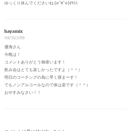
ゆっくり休んでくださいね (о´∀`о)ｵﾔｽﾐ
hayamix
08/31/2019
優海さん
今晩は！
コメントありがとう御座います！
飲み会はとても楽しかったですよ（＾＾）
明日のコーチングの為に早く寝まーす！
でもノンアルコールなので体は楽です（＾＾）
おやすみなさい！！