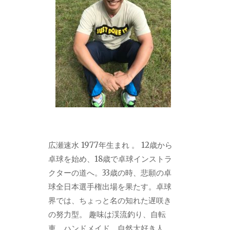
広瀬速水 1977年生まれ 。 12歳から
卓球を始め、18歳で卓球インストラ
クターの道へ。33歳の時、悲願の卓
球全日本選手権出場を果たす。卓球
界では、ちょっと名の知れた遅咲き
の努力型。 趣味は渓流釣り、自転
車、ハンドメイド。自然大好き人