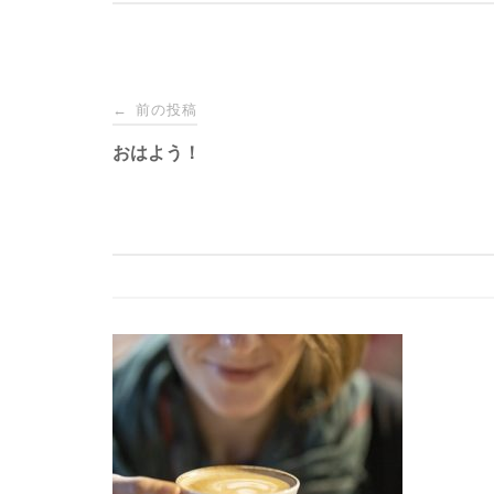
投
前の投稿
←
稿
おはよう！
ナ
ビ
ゲ
ー
シ