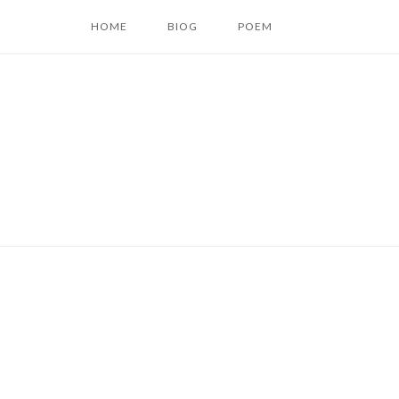
コ
HOME
BIOG
POEM
ン
テ
ン
ツ
へ
ス
キ
ッ
プ