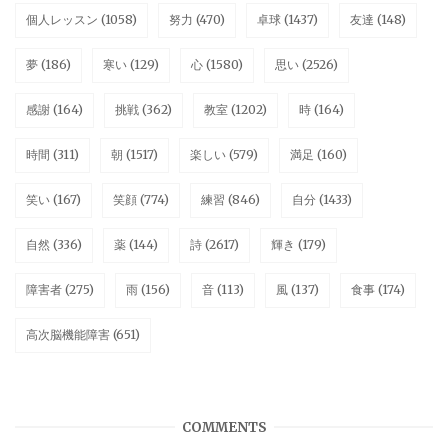
個人レッスン
(1058)
努力
(470)
卓球
(1437)
友達
(148)
夢
(186)
寒い
(129)
心
(1580)
思い
(2526)
感謝
(164)
挑戦
(362)
教室
(1202)
時
(164)
時間
(311)
朝
(1517)
楽しい
(579)
満足
(160)
笑い
(167)
笑顔
(774)
練習
(846)
自分
(1433)
自然
(336)
薬
(144)
詩
(2617)
輝き
(179)
障害者
(275)
雨
(156)
音
(113)
風
(137)
食事
(174)
高次脳機能障害
(651)
COMMENTS