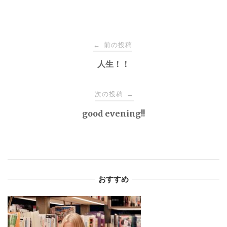
投
前の投稿
←
稿
人生！！
ナ
次の投稿
→
good evening!!
ビ
ゲ
ー
おすすめ
シ
ョ