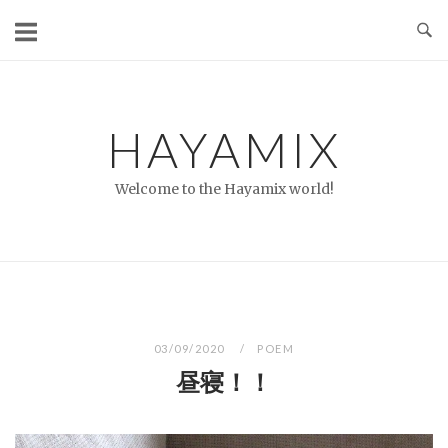
コ
ン
テ
ン
ツ
HAYAMIX
へ
ス
Welcome to the Hayamix world!
キ
ッ
プ
03/09/2020
POEM
昼寝！！