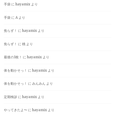
手袋
に
hayamix
より
手袋
に
A
より
焦らず！
に
hayamix
より
焦らず！
に
桃
より
最後の1枚！
に
hayamix
より
体を動かそっ！
に
hayamix
より
体を動かそっ！
に
みんみん
より
定期検診
に
hayamix
より
やってきたよ〜
に
hayamix
より