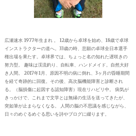
広瀬速水 1977年生まれ 。 12歳から卓球を始め、18歳で卓球
インストラクターの道へ。33歳の時、悲願の卓球全日本選手
権出場を果たす。卓球界では、ちょっと名の知れた遅咲きの
努力型。 趣味は渓流釣り、自転車、ハンドメイド。自然大好
き人間。 2017年1月、原因不明の病に倒れ、3ヶ月の昏睡期間
を経て奇跡的に回復。その後、高次脳機能障害と診断され
る。（脳損傷に起因する認知障害）現在リハビリ中。 病気が
きっかけで、これまで文学とは無縁の生活を送ってきたが、
突如筆が止まらなくなる。 人間の脳の不思議を感じながら、
日々のめぐるめぐる思いを詩やブログに綴ります。