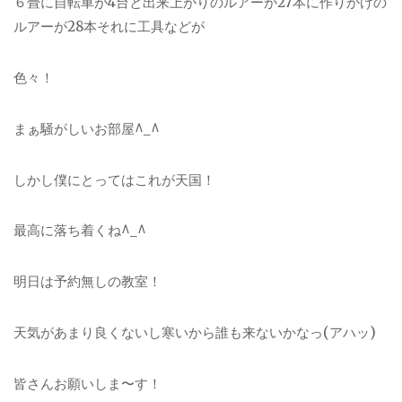
６畳に自転車が4台と出来上がりのルアーが27本に作りかけの
ルアーが28本それに工具などが
色々！
まぁ騒がしいお部屋^_^
しかし僕にとってはこれが天国！
最高に落ち着くね^_^
明日は予約無しの教室！
天気があまり良くないし寒いから誰も来ないかなっ(アハッ)
皆さんお願いしま〜す！