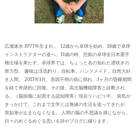
広瀬速水 1977年生まれ 。 12歳から卓球を始め、18歳で卓球
インストラクターの道へ。33歳の時、悲願の卓球全日本選手
権出場を果たす。卓球界では、ちょっと名の知れた遅咲きの
努力型。 趣味は渓流釣り、自転車、ハンドメイド。自然大好
き人間。 2017年1月、原因不明の病に倒れ、3ヶ月の昏睡期間
を経て奇跡的に回復。その後、高次脳機能障害と診断され
る。（脳損傷に起因する認知障害）現在リハビリ中。 病気が
きっかけで、これまで文学とは無縁の生活を送ってきたが、
突如筆が止まらなくなる。 人間の脳の不思議を感じながら、
日々のめぐるめぐる思いを詩やブログに綴ります。