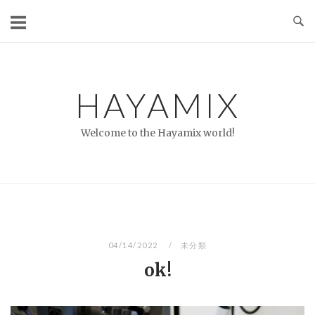
コ
ン
テ
ン
ツ
HAYAMIX
へ
ス
Welcome to the Hayamix world!
キ
ッ
プ
04/14/2022
未分類
ok!