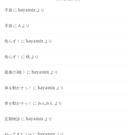
手袋
に
hayamix
より
手袋
に
A
より
焦らず！
に
hayamix
より
焦らず！
に
桃
より
最後の1枚！
に
hayamix
より
体を動かそっ！
に
hayamix
より
体を動かそっ！
に
みんみん
より
定期検診
に
hayamix
より
やってきたよ〜
に
hayamix
より