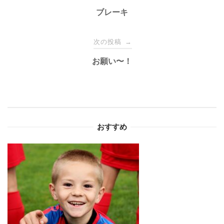
稿
ブレーキ
ナ
次の投稿
→
お願い〜！
ビ
ゲ
ー
おすすめ
シ
ョ
ン