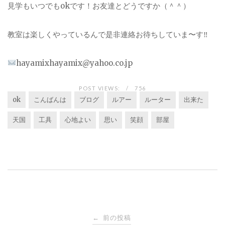
見学もいつでもokです！お友達とどうですか（＾＾）
教室は楽しくやっているんで是非連絡お待ちしていま〜す‼︎
hayamixhayamix@yahoo.co.jp
POST VIEWS:
756
ok
こんばんは
ブログ
ルアー
ルーター
出来た
天国
工具
心地よい
思い
笑顔
部屋
投
前の投稿
←