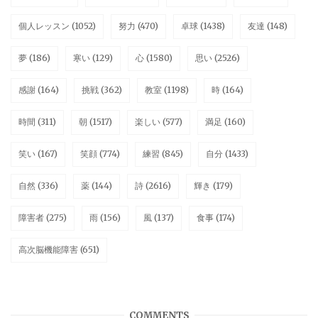
個人レッスン
(1052)
努力
(470)
卓球
(1438)
友達
(148)
夢
(186)
寒い
(129)
心
(1580)
思い
(2526)
感謝
(164)
挑戦
(362)
教室
(1198)
時
(164)
時間
(311)
朝
(1517)
楽しい
(577)
満足
(160)
笑い
(167)
笑顔
(774)
練習
(845)
自分
(1433)
自然
(336)
薬
(144)
詩
(2616)
輝き
(179)
障害者
(275)
雨
(156)
風
(137)
食事
(174)
高次脳機能障害
(651)
COMMENTS