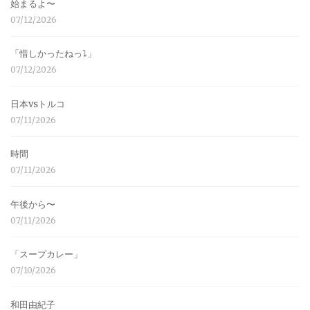
始まるよ〜
07/12/2026
「惜しかったねっ⤵︎」
07/12/2026
日本vsトルコ
07/11/2026
時間
07/11/2026
午後から〜
07/11/2026
「スープカレー」
07/10/2026
和田由紀子