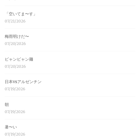
「空いてま〜す」
07/21/2026
梅雨明けだ〜
07/20/2026
ビャンビャン麺
07/20/2026
日本vsアルゼンチン
07/19/2026
朝
07/19/2026
暑〜い
07/19/2026