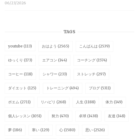
06/23/2026
TAGS
youtube
(113)
おはよう
(2565)
こんばんは
(2539)
ゆっくり
(173)
エアコン
(144)
コーチング
(1574)
コーヒー
(118)
シャワー
(233)
ストレッチ
(297)
ダイエット
(125)
トレーニング
(494)
ブログ
(5311)
ポエム
(2711)
リハビリ
(268)
人生
(1188)
体力
(149)
個人レッスン
(1051)
努力
(470)
卓球
(1438)
友達
(148)
夢
(186)
寒い
(129)
心
(1580)
思い
(2526)