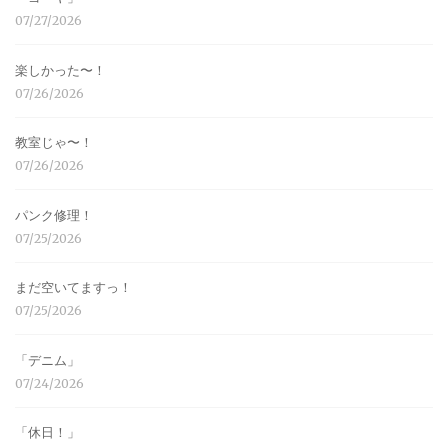
07/27/2026
楽しかった〜！
07/26/2026
教室じゃ〜！
07/26/2026
パンク修理！
07/25/2026
まだ空いてますっ！
07/25/2026
「デニム」
07/24/2026
「休日！」