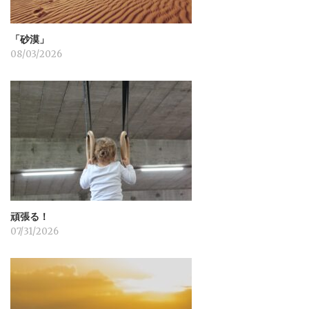
「砂漠」
08/03/2026
頑張る！
07/31/2026