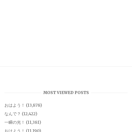
MOST VIEWED POSTS
おはよう！
(13,878)
なんで？
(12,422)
一瞬の光！
(11,381)
おはよう！
(11,190)