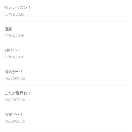
個人レッスン！
07/01/2026
優勝！
07/01/2026
7月だ〜！
07/01/2026
湿気が〜！
06/30/2026
これが世界ね！
06/30/2026
応援だ〜！
06/29/2026