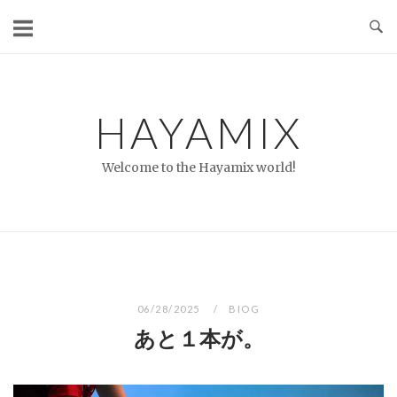
コ
ン
テ
ン
ツ
HAYAMIX
へ
ス
Welcome to the Hayamix world!
キ
ッ
プ
06/28/2025
BIOG
あと１本が。