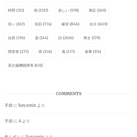
時間
(311)
朝
(1517)
楽しい
(578)
満足
(160)
笑い
(167)
笑顔
(774)
練習
(846)
自分
(1433)
自然
(336)
薬
(144)
詩
(2616)
輝き
(179)
障害者
(275)
雨
(156)
風
(137)
食事
(174)
高次脳機能障害
(651)
COMMENTS
手袋
に
hayamix
より
手袋
に
A
より
焦らず！
に
hayamix
より