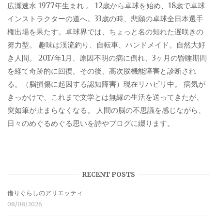
広瀬速水 1977年生まれ 。 12歳から卓球を始め、18歳で卓球
インストラクターの道へ。33歳の時、悲願の卓球全日本選手
権出場を果たす。卓球界では、ちょっと名の知れた遅咲きの
努力型。 趣味は渓流釣り、自転車、ハンドメイド。自然大好
き人間。 2017年1月、原因不明の病に倒れ、3ヶ月の昏睡期間
を経て奇跡的に回復。その後、高次脳機能障害と診断され
る。（脳損傷に起因する認知障害）現在リハビリ中。 病気が
きっかけで、これまで文学とは無縁の生活を送ってきたが、
突如筆が止まらなくなる。 人間の脳の不思議を感じながら、
日々のめぐるめぐる思いを詩やブログに綴ります。
RECENT POSTS
借りぐらしのアリエッティ
08/08/2026