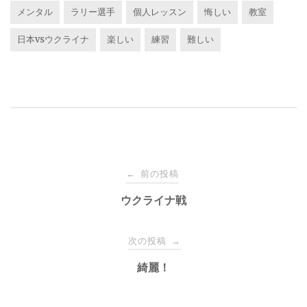
メンタル
ラリー選手
個人レッスン
悔しい
教室
日本vsウクライナ
楽しい
練習
難しい
投
前の投稿
←
稿
ウクライナ戦
ナ
次の投稿
→
綺麗！
ビ