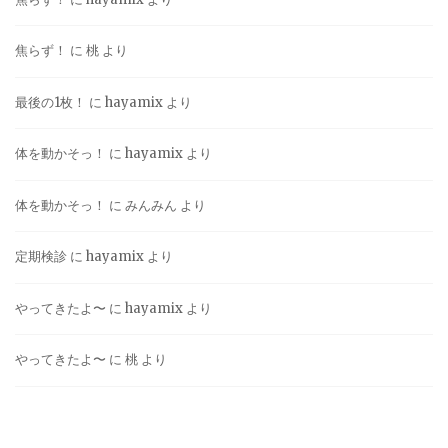
焦らず！
に
桃
より
最後の1枚！
に
hayamix
より
体を動かそっ！
に
hayamix
より
体を動かそっ！
に
みんみん
より
定期検診
に
hayamix
より
やってきたよ〜
に
hayamix
より
やってきたよ〜
に
桃
より