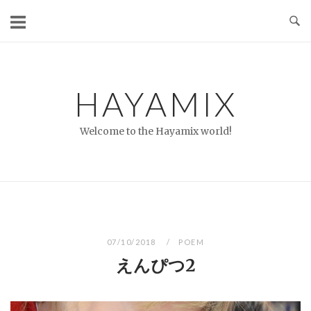
コ
ン
テ
ン
ツ
HAYAMIX
へ
ス
Welcome to the Hayamix world!
キ
ッ
プ
07/10/2018
POEM
えんぴつ2