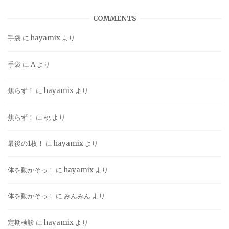
COMMENTS
手袋
に
hayamix
より
手袋
に
A
より
焦らず！
に
hayamix
より
焦らず！
に
桃
より
最後の1枚！
に
hayamix
より
体を動かそっ！
に
hayamix
より
体を動かそっ！
に
みんみん
より
定期検診
に
hayamix
より