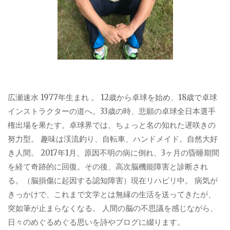
広瀬速水 1977年生まれ 。 12歳から卓球を始め、18歳で卓球
インストラクターの道へ。33歳の時、悲願の卓球全日本選手
権出場を果たす。卓球界では、ちょっと名の知れた遅咲きの
努力型。 趣味は渓流釣り、自転車、ハンドメイド。自然大好
き人間。 2017年1月、原因不明の病に倒れ、3ヶ月の昏睡期間
を経て奇跡的に回復。その後、高次脳機能障害と診断され
る。（脳損傷に起因する認知障害）現在リハビリ中。 病気が
きっかけで、これまで文学とは無縁の生活を送ってきたが、
突如筆が止まらなくなる。 人間の脳の不思議を感じながら、
日々のめぐるめぐる思いを詩やブログに綴ります。