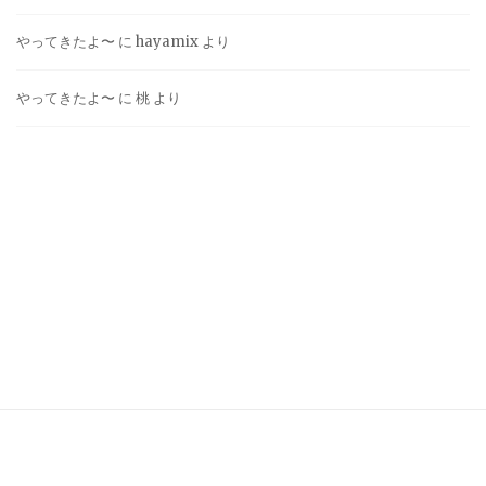
やってきたよ〜
に
hayamix
より
やってきたよ〜
に
桃
より