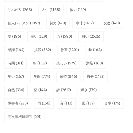
リハビリ
(268)
人生
(1188)
体力
(149)
個人レッスン
(1057)
努力
(470)
卓球
(1437)
友達
(148)
夢
(186)
寒い
(129)
心
(1580)
思い
(2526)
感謝
(164)
挑戦
(362)
教室
(1201)
時
(164)
時間
(311)
朝
(1517)
楽しい
(579)
満足
(160)
笑い
(167)
笑顔
(774)
練習
(846)
自分
(1433)
自然
(336)
薬
(144)
詩
(2617)
輝き
(179)
障害者
(275)
雨
(156)
音
(113)
風
(137)
食事
(174)
高次脳機能障害
(651)