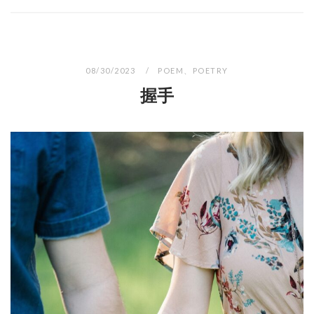
08/30/2023
POEM
、
POETRY
握手