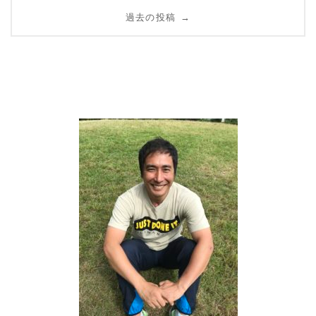
投
過去の投稿
→
稿
ナ
ビ
ゲ
ー
シ
ョ
ン