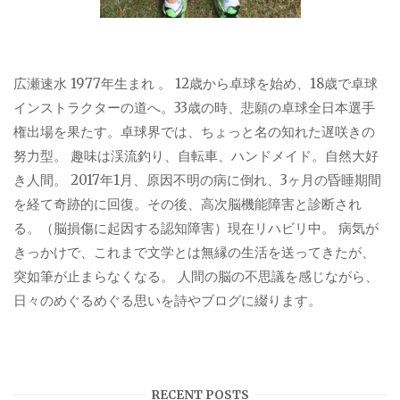
広瀬速水 1977年生まれ 。 12歳から卓球を始め、18歳で卓球
インストラクターの道へ。33歳の時、悲願の卓球全日本選手
権出場を果たす。卓球界では、ちょっと名の知れた遅咲きの
努力型。 趣味は渓流釣り、自転車、ハンドメイド。自然大好
き人間。 2017年1月、原因不明の病に倒れ、3ヶ月の昏睡期間
を経て奇跡的に回復。その後、高次脳機能障害と診断され
る。（脳損傷に起因する認知障害）現在リハビリ中。 病気が
きっかけで、これまで文学とは無縁の生活を送ってきたが、
突如筆が止まらなくなる。 人間の脳の不思議を感じながら、
日々のめぐるめぐる思いを詩やブログに綴ります。
RECENT POSTS