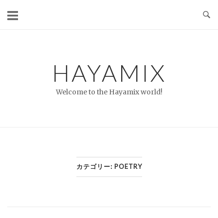
コ
ン
テ
ン
ツ
HAYAMIX
へ
ス
Welcome to the Hayamix world!
キ
ッ
プ
カテゴリー:
POETRY