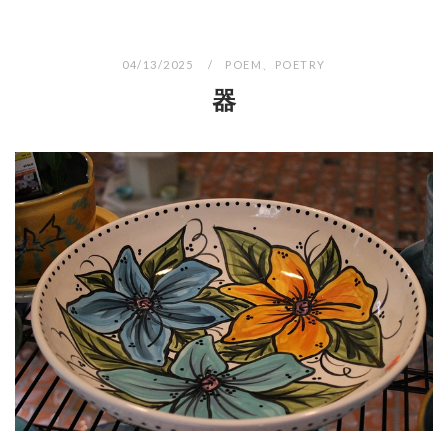
04/13/2025
POEM
、
POETRY
器