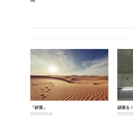
稿
烏
ナ
ビ
ゲ
ー
シ
ョ
「砂漠」
頑張る
ン
08/03/2026
07/31/2