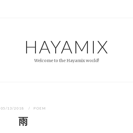
HAYAMIX
Welcome to the Hayamix world!
05/13/2018
POEM
雨