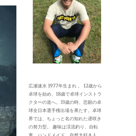
広瀬速水 1977年生まれ 。 12歳から
卓球を始め、18歳で卓球インストラ
クターの道へ。33歳の時、悲願の卓
球全日本選手権出場を果たす。卓球
界では、ちょっと名の知れた遅咲き
の努力型。 趣味は渓流釣り、自転
車、ハンドメイド。自然大好き人