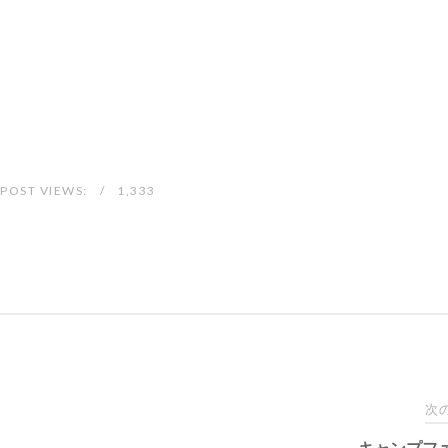
POST VIEWS:
1,333
次