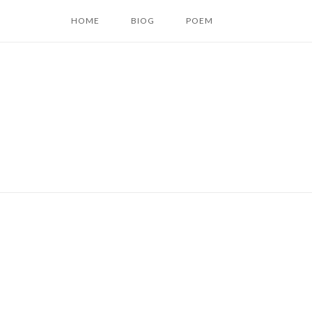
コ
HOME
BIOG
POEM
ン
テ
ン
ツ
へ
ス
キ
ッ
プ