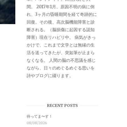
間。 2017年1月、原因不明の病に倒
れ、3ヶ月の昏睡期間を経て奇跡的に
回復。その後、高次脳機能障害と診
断される。（脳損傷に起因する認知
障害）現在リハビリ中。 病気がきっ
かけで、これまで文学とは無縁の生
活を送ってきたが、突如筆が止まら
なくなる。 人間の脳の不思議を感じ
ながら、日々のめぐるめぐる思いを
詩やブログに綴ります。
RECENT POSTS
待ってま〜す！
08/08/2026