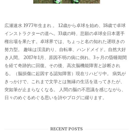
広瀬速水 1977年生まれ 。 12歳から卓球を始め、18歳で卓球
インストラクターの道へ。33歳の時、悲願の卓球全日本選手
権出場を果たす。卓球界では、ちょっと名の知れた遅咲きの
努力型。 趣味は渓流釣り、自転車、ハンドメイド。自然大好
き人間。 2017年1月、原因不明の病に倒れ、3ヶ月の昏睡期間
を経て奇跡的に回復。その後、高次脳機能障害と診断され
る。（脳損傷に起因する認知障害）現在リハビリ中。 病気が
きっかけで、これまで文学とは無縁の生活を送ってきたが、
突如筆が止まらなくなる。 人間の脳の不思議を感じながら、
日々のめぐるめぐる思いを詩やブログに綴ります。
RECENT POSTS