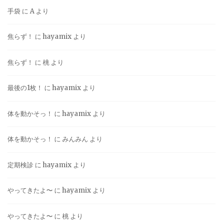
手袋
に
A
より
焦らず！
に
hayamix
より
焦らず！
に
桃
より
最後の1枚！
に
hayamix
より
体を動かそっ！
に
hayamix
より
体を動かそっ！
に
みんみん
より
定期検診
に
hayamix
より
やってきたよ〜
に
hayamix
より
やってきたよ〜
に
桃
より