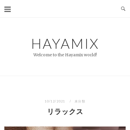
コ
ン
テ
ン
ツ
HAYAMIX
へ
ス
Welcome to the Hayamix world!
キ
ッ
プ
10/12/2021
未分類
リラックス