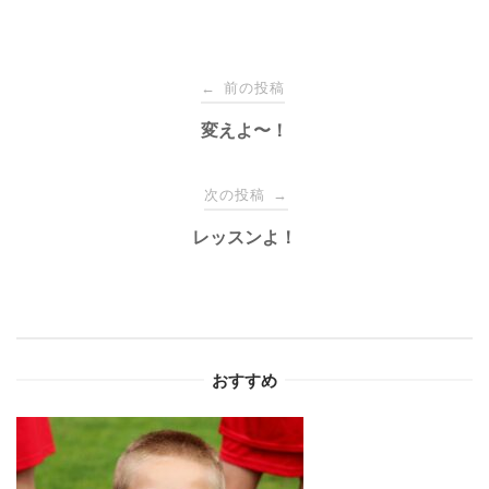
投
前の投稿
←
稿
変えよ〜！
ナ
次の投稿
→
レッスンよ！
ビ
ゲ
ー
おすすめ
シ
ョ