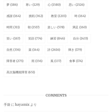
夢
(186)
寒い
(129)
心
(1580)
思い
(2526)
感謝
(164)
挑戦
(362)
教室
(1201)
時
(164)
時間
(311)
朝
(1517)
楽しい
(578)
満足
(160)
笑い
(167)
笑顔
(774)
練習
(846)
自分
(1433)
自然
(336)
薬
(144)
詩
(2616)
輝き
(179)
障害者
(275)
雨
(156)
風
(137)
食事
(174)
高次脳機能障害
(651)
COMMENTS
手袋
に
hayamix
より