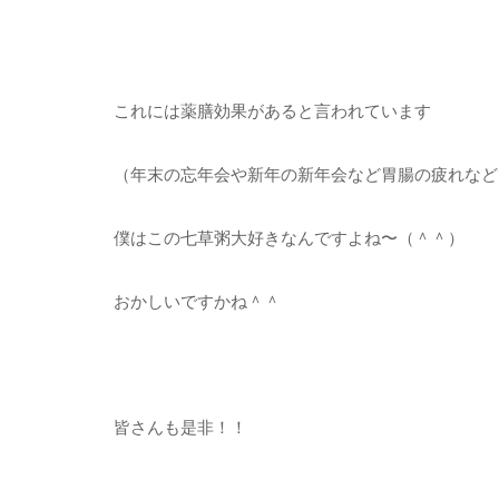
これには薬膳効果があると言われています
（年末の忘年会や新年の新年会など胃腸の疲れなど
僕はこの七草粥大好きなんですよね〜（＾＾）
おかしいですかね＾＾
皆さんも是非！！