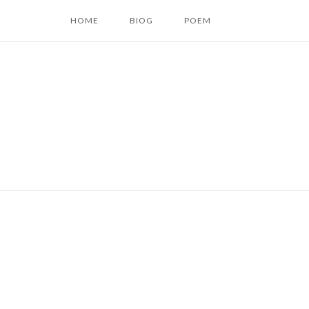
コ
HOME
BIOG
POEM
ン
テ
ン
ツ
へ
ス
キ
ッ
プ