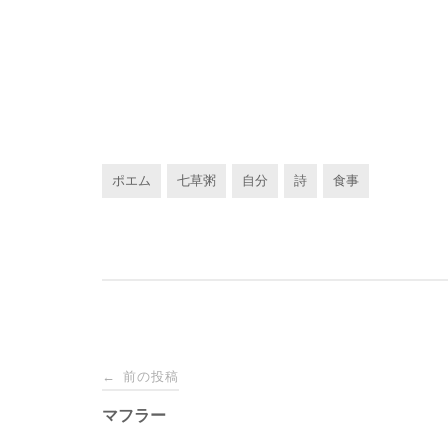
ポエム
七草粥
自分
詩
食事
投
前の投稿
←
稿
マフラー