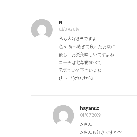
N
01/07/2019
私も大好き‪‪❤︎‬ですよ
色々 食べ過ぎて疲れたお腹に
優しいお粥美味しいですよね
コーチは七草粥食べて
元気でいて下さいよね
(*˘︶˘*)ｵﾔｽﾐﾅｻｲ✩
hayamix
01/07/2019
Nさん
Nさんも好きですか〜