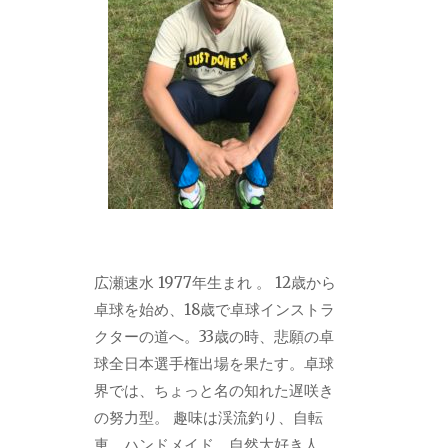
広瀬速水 1977年生まれ 。 12歳から
卓球を始め、18歳で卓球インストラ
クターの道へ。33歳の時、悲願の卓
球全日本選手権出場を果たす。卓球
界では、ちょっと名の知れた遅咲き
の努力型。 趣味は渓流釣り、自転
車、ハンドメイド。自然大好き人