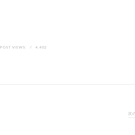
POST VIEWS:
4,402
次