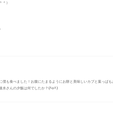
＾＾）
）
に僕も食べました！お腹にたまるようにお餅と美味しいカブと葉っぱも
水さんの夕飯は何でしたか？(^o^)