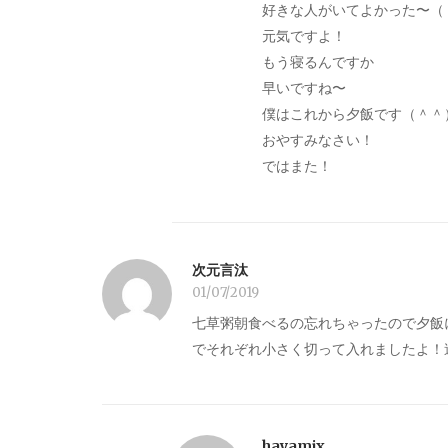
好きな人がいてよかった〜（
元気ですよ！
もう寝るんですか
早いですね〜
僕はこれから夕飯です（＾＾
おやすみなさい！
ではまた！
次元言汰
01/07/2019
七草粥朝食べるの忘れちゃったので夕飯
でそれぞれ小さく切って入れましたよ！速
hayamix