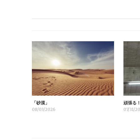
ナ
ビ
ゲ
ー
シ
ョ
「砂漠」
頑張る
ン
08/03/2026
07/31/2