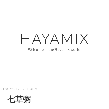
HAYAMIX
Welcome to the Hayamix world!
01/07/2019
POEM
七草粥