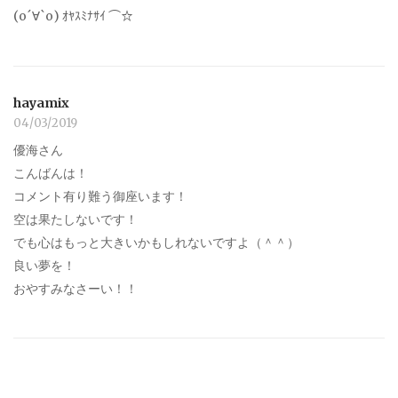
(о´∀`о) ｵﾔｽﾐﾅｻｲ ⌒☆
hayamix
04/03/2019
優海さん
こんばんは！
コメント有り難う御座います！
空は果たしないです！
でも心はもっと大きいかもしれないですよ（＾＾）
良い夢を！
おやすみなさーい！！