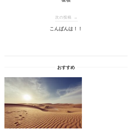
稿
ナ
次の投稿
→
こんばんは！！
ビ
ゲ
ー
おすすめ
シ
ョ
ン