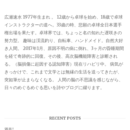
広瀬速水 1977年生まれ 。 12歳から卓球を始め、18歳で卓球
インストラクターの道へ。33歳の時、悲願の卓球全日本選手
権出場を果たす。卓球界では、ちょっと名の知れた遅咲きの
努力型。 趣味は渓流釣り、自転車、ハンドメイド。自然大好
き人間。 2017年1月、原因不明の病に倒れ、3ヶ月の昏睡期間
を経て奇跡的に回復。その後、高次脳機能障害と診断され
る。（脳損傷に起因する認知障害）現在リハビリ中。 病気が
きっかけで、これまで文学とは無縁の生活を送ってきたが、
突如筆が止まらなくなる。 人間の脳の不思議を感じながら、
日々のめぐるめぐる思いを詩やブログに綴ります。
RECENT POSTS
満員⤴︎