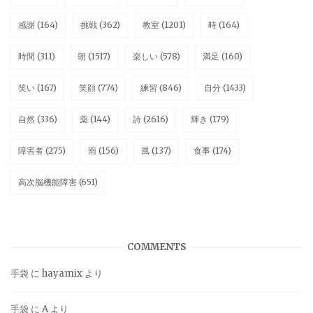
感謝
(164)
挑戦
(362)
教室
(1201)
時
(164)
時間
(311)
朝
(1517)
楽しい
(578)
満足
(160)
笑い
(167)
笑顔
(774)
練習
(846)
自分
(1433)
自然
(336)
薬
(144)
詩
(2616)
輝き
(179)
障害者
(275)
雨
(156)
風
(137)
食事
(174)
高次脳機能障害
(651)
COMMENTS
手袋
に
hayamix
より
手袋
に
A
より