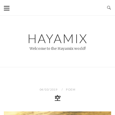
コ
ン
テ
ン
ツ
HAYAMIX
へ
ス
Welcome to the Hayamix world!
キ
ッ
プ
04/03/2019
POEM
空