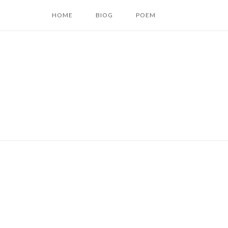
コ
HOME
BIOG
POEM
ン
テ
ン
ツ
へ
ス
キ
ッ
プ