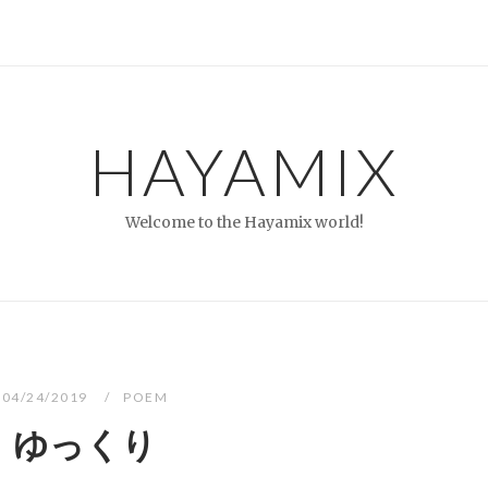
HAYAMIX
Welcome to the Hayamix world!
04/24/2019
POEM
ゆっくり