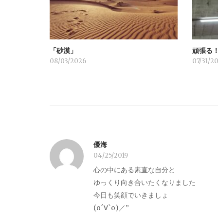
シ
ョ
「砂漠」
頑張る
ン
08/03/2026
07/31/2
優海
04/25/2019
心の中にある素直な自分と
ゆっくり向き合いたくなりました
今日も笑顔でいきましょ
(о´∀`о)／”