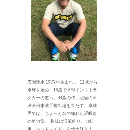
広瀬速水 1977年生まれ 。 12歳から
卓球を始め、18歳で卓球インストラ
クターの道へ。33歳の時、悲願の卓
球全日本選手権出場を果たす。卓球
界では、ちょっと名の知れた遅咲き
の努力型。 趣味は渓流釣り、自転
車、ハンドメイド。自然大好き人