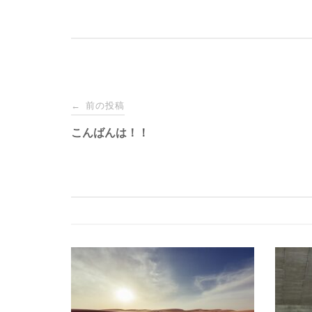
投
前の投稿
←
稿
こんばんは！！
ナ
ビ
ゲ
ー