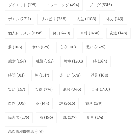
ダイエット
(125)
トレーニング
(494)
ブログ
(5315)
ポエム
(2711)
リハビリ
(268)
人生
(1188)
体力
(149)
個人レッスン
(1056)
努力
(470)
卓球
(1438)
友達
(148)
夢
(186)
寒い
(129)
心
(1580)
思い
(2526)
感謝
(164)
挑戦
(362)
教室
(1201)
時
(164)
時間
(311)
朝
(1517)
楽しい
(578)
満足
(160)
笑い
(167)
笑顔
(774)
練習
(846)
自分
(1433)
自然
(336)
薬
(144)
詩
(2616)
輝き
(179)
障害者
(275)
雨
(156)
風
(137)
食事
(174)
高次脳機能障害
(651)