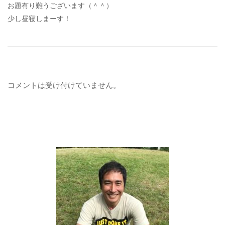
お題有り難うございます（＾＾）
少し昼寝しまーす！
コメントは受け付けていません。