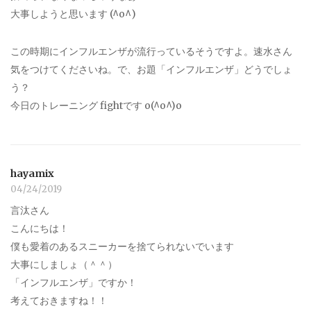
大事しようと思います (^o^)
この時期にインフルエンザが流行っているそうですよ。速水さん
気をつけてくださいね。で、お題「インフルエンザ」どうでしょ
う？
今日のトレーニング fightです o(^o^)o
hayamix
04/24/2019
言汰さん
こんにちは！
僕も愛着のあるスニーカーを捨てられないでいます
大事にしましょ（＾＾）
「インフルエンザ」ですか！
考えておきますね！！