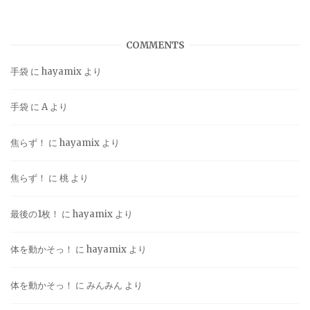
COMMENTS
手袋
に
hayamix
より
手袋
に
A
より
焦らず！
に
hayamix
より
焦らず！
に
桃
より
最後の1枚！
に
hayamix
より
体を動かそっ！
に
hayamix
より
体を動かそっ！
に
みんみん
より