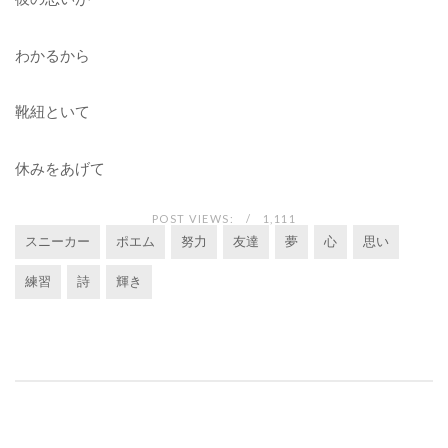
わかるから
靴紐といて
休みをあげて
POST VIEWS:
1,111
スニーカー
ポエム
努力
友達
夢
心
思い
練習
詩
輝き