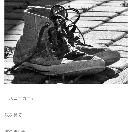
「スニーカー」
底を見て
彼の思いが