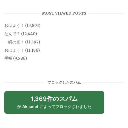
MOST VIEWED POSTS
おはよう！
(13,893)
なんで？
(12,440)
一瞬の光！
(11,397)
おはよう！
(11,196)
手帳
(9,586)
ブロックしたスパム
1,369件のスパム
が
Akismet
によってブロックされました