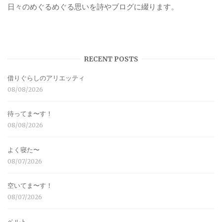
日々のめぐるめぐる思いを詩やブログに綴ります。
RECENT POSTS
借りぐらしのアリエッティ
08/08/2026
待ってま〜す！
08/08/2026
よく寝た〜
08/07/2026
空いてま〜す！
08/07/2026
ベルト