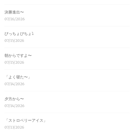
決勝進出〜
07/16/2026
びっちょびちょ⤵︎
07/15/2026
朝からですよ〜
07/15/2026
「よく寝た〜」
07/14/2026
夕方から〜
07/14/2026
「ストロベリーアイス」
07/13/2026