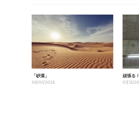
ゲ
ー
シ
ョ
「砂漠」
頑張る
ン
08/03/2026
07/31/2