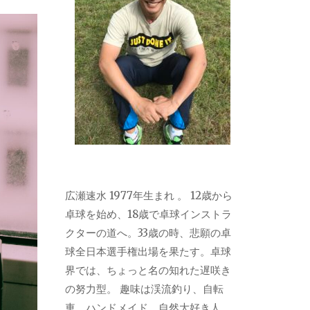
広瀬速水 1977年生まれ 。 12歳から
卓球を始め、18歳で卓球インストラ
クターの道へ。33歳の時、悲願の卓
球全日本選手権出場を果たす。卓球
界では、ちょっと名の知れた遅咲き
の努力型。 趣味は渓流釣り、自転
車、ハンドメイド。自然大好き人