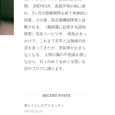
間。 2017年1月、原因不明の病に倒
れ、3ヶ月の昏睡期間を経て奇跡的に
回復。その後、高次脳機能障害と診
断される。（脳損傷に起因する認知
障害）現在リハビリ中。 病気がきっ
かけで、これまで文学とは無縁の生
活を送ってきたが、突如筆が止まら
なくなる。 人間の脳の不思議を感じ
ながら、日々のめぐるめぐる思いを
詩やブログに綴ります。
RECENT POSTS
借りぐらしのアリエッティ
08/08/2026