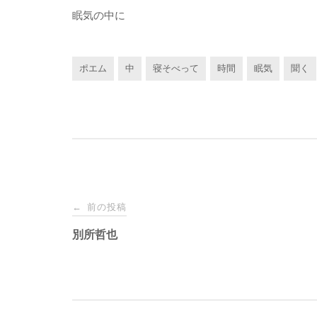
眠気の中に
ポエム
中
寝そべって
時間
眠気
聞く
投
前の投稿
←
稿
別所哲也
ナ
ビ