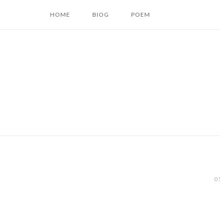
コ
HOME
BIOG
POEM
ン
テ
ン
ツ
へ
ス
キ
ッ
プ
0