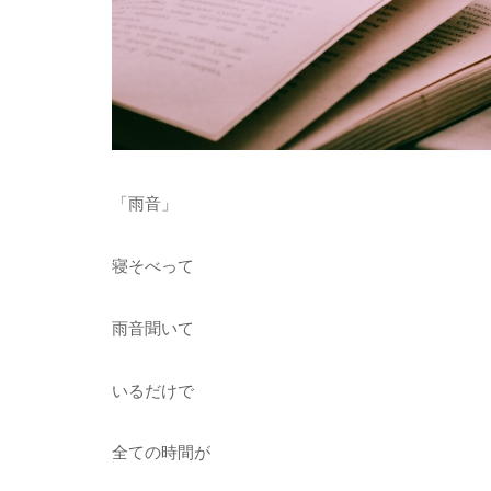
「雨音」
寝そべって
雨音聞いて
いるだけで
全ての時間が