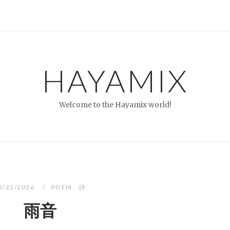
HAYAMIX
Welcome to the Hayamix world!
5/22/2026
POEM
、
詩
雨音